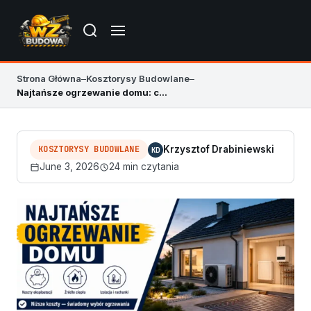
Strona Główna
–
Kosztorysy Budowlane
–
Najtańsze ogrzewanie domu: co wybrać w 2026
KOSZTORYSY BUDOWLANE
Krzysztof Drabiniewski
KD
June 3, 2026
24 min czytania