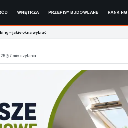
RÓD
WNĘTRZA
PRZEPISY BUDOWLANE
RANKING
ing – jakie okna wybrać
026
7 min czytania