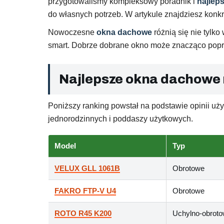
przygotowaliśmy kompleksowy poradnik i
najlep
do własnych potrzeb. W artykule znajdziesz konk
Nowoczesne
okna dachowe
różnią się nie tylk
smart. Dobrze dobrane okno może znacząco popra
Najlepsze okna dachowe 
Poniższy ranking powstał na podstawie opinii uż
jednorodzinnych i poddaszy użytkowych.
Model
Typ
VELUX GLL 1061B
Obrotowe
FAKRO FTP-V U4
Obrotowe
ROTO R45 K200
Uchylno-obrot