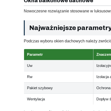
Okna balkonowe dachowe
Nowoczesne rozwiązanie stosowane w luksusowyc
Najważniejsze parametr
Podczas wyboru okien dachowych należy zwrócić
Parametr
Znaczen
Uw
Izolacyj
Rw
Izolacja
Pakiet szybowy
Ochrona
Wentylacja
Dopływ ś