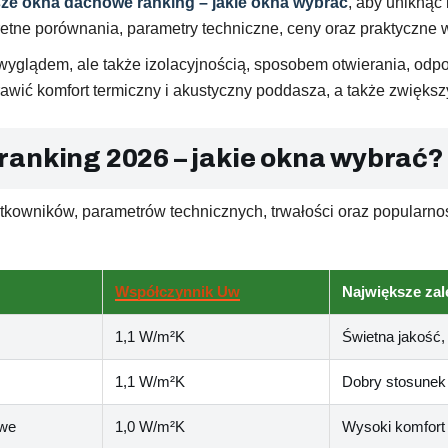
sze okna dachowe ranking – jakie okna wybrać
, aby uniknąć
retne porównania, parametry techniczne, ceny oraz praktyczne
o wyglądem, ale także izolacyjnością, sposobem otwierania, od
wić komfort termiczny i akustyczny poddasza, a także zwiększ
ranking 2026 – jakie okna wybrać?
ytkowników, parametrów technicznych, trwałości oraz popular
Współczynnik Uw
Największe zal
1,1 W/m²K
Świetna jakość,
1,1 W/m²K
Dobry stosunek 
owe
1,0 W/m²K
Wysoki komfort