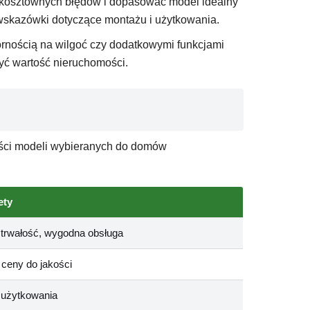
 kosztownych błędów i dopasować model idealny
 wskazówki dotyczące montażu i użytkowania.
pornością na wilgoć czy dodatkowymi funkcjami
yć wartość nieruchomości.
ności modeli wybieranych do domów
ety
 trwałość, wygodna obsługa
ceny do jakości
 użytkowania