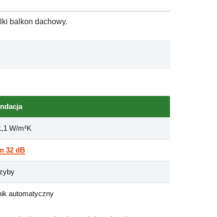
lki balkon dachowy.
ndacja
 1,1 W/m²K
m 32 dB
szyby
ik automatyczny