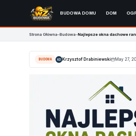
BUDOWA DOMU
DOM
OG
Strona Główna
–
Budowa
–
Najlepsze okna dachowe rank
BUDOWA
Krzysztof Drabiniewski
May 27, 2
KD