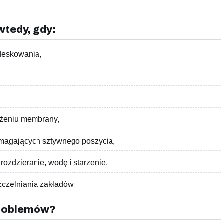
tedy, gdy:
deskowania,
ożeniu membrany,
ymagających sztywnego poszycia,
rozdzieranie, wodę i starzenie,
zczelniania zakładów.
problemów?