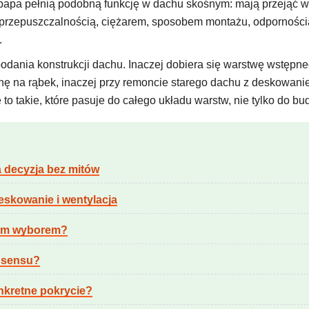
papa pełnią podobną funkcję w dachu skośnym: mają przejąć wod
oprzepuszczalnością, ciężarem, sposobem montażu, odpornośc
.
z podania konstrukcji dachu. Inaczej dobiera się warstwę wst
ę na rąbek, inaczej przy remoncie starego dachu z deskowanie
o takie, które pasuje do całego układu warstw, nie tylko do bu
 decyzja bez mitów
eskowanie i wentylacja
zym wyborem?
 sensu?
kretne pokrycie?