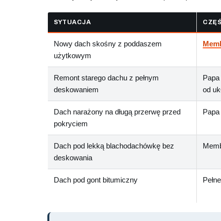
SYTUACJA
CZĘŚ
Nowy dach skośny z poddaszem
Memb
użytkowym
Remont starego dachu z pełnym
Papa 
deskowaniem
od uk
Dach narażony na długą przerwę przed
Papa 
pokryciem
Dach pod lekką blachodachówkę bez
Memb
deskowania
Dach pod gont bitumiczny
Pełne