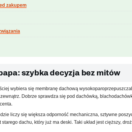
rzed zakupem
związania
apa: szybka decyzja bez mitów
iej wybiera się membranę dachową wysokoparoprzepuszczalną
zewnątrz. Dobrze sprawdza się pod dachówką, blachodachówką i
centa.
zie liczy się większa odporność mechaniczna, sztywne poszy
arego dachu, który już ma deski. Taki układ jest cięższy, droż