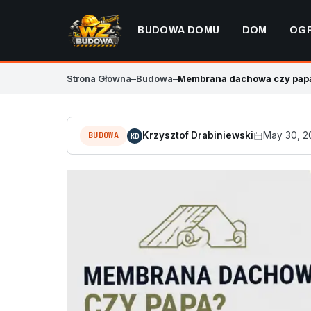
BUDOWA DOMU
DOM
OG
Strona Główna
–
Budowa
–
Membrana dachowa czy papa?
BUDOWA
Krzysztof Drabiniewski
May 30, 2
KD