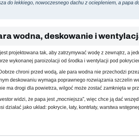
sza do lekkiego, nowoczesnego dachu z ociepleniem, a papa 
ara wodna, deskowanie i wentylac
t projektowana tak, aby zatrzymywać wodę z zewnątrz, a jedn
rze wykonanej paroizolacji od środka i wentylacji pod pokrycie
. Dobrze chroni przed wodą, ale para wodna nie przechodzi prz
ym deskowaniu wymaga poprawnego rozwiązania szczelin wenty
ie ma drogi dla powietrza, wilgoć może zostać zamknięta w prz
estor widzi, że papa jest „mocniejsza”, więc chce ją dać wszęd
ziałać jako układ: pokrycie, łaty, kontrłaty, warstwa wstępnego