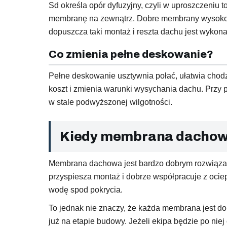
Sd określa opór dyfuzyjny, czyli w uproszczeniu t
membranę na zewnątrz. Dobre membrany wysokopa
dopuszcza taki montaż i reszta dachu jest wykon
Co zmienia pełne deskowanie?
Pełne deskowanie usztywnia połać, ułatwia chodz
koszt i zmienia warunki wysychania dachu. Przy 
w stale podwyższonej wilgotności.
Kiedy membrana dachowa
Membrana dachowa jest bardzo dobrym rozwiązan
przyspiesza montaż i dobrze współpracuje z ociep
wodę spod pokrycia.
To jednak nie znaczy, że każda membrana jest d
już na etapie budowy. Jeżeli ekipa będzie po nie