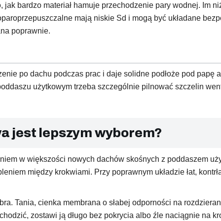
o, jak bardzo materiał hamuje przechodzenie pary wodnej. Im ni
roprzepuszczalne mają niskie Sd i mogą być układane bezpośr
ana poprawnie.
enie po dachu podczas prac i daje solidne podłoże pod papę a
poddaszu użytkowym trzeba szczególnie pilnować szczelin wenty
 jest lepszym wyborem?
iem w większości nowych dachów skośnych z poddaszem użytk
leniem między krokwiami. Przy poprawnym układzie łat, kontrłat
obra. Tania, cienka membrana o słabej odporności na rozdzier
j chodzić, zostawi ją długo bez pokrycia albo źle naciągnie na 