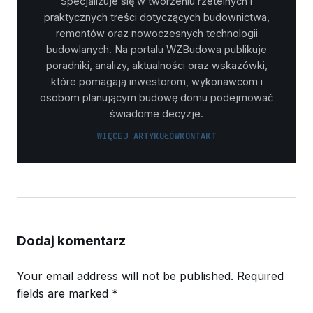
Specjalizuje się w tworzeniu rzetelnych i
praktycznych treści dotyczących budownictwa,
remontów oraz nowoczesnych technologii
budowlanych. Na portalu WZBudowa publikuje
poradniki, analizy, aktualności oraz wskazówki,
które pomagają inwestorom, wykonawcom i
osobom planującym budowę domu podejmować
świadome decyzje.
WIĘCEJ ARTYKUŁÓW
KONTAKT
Dodaj komentarz
Your email address will not be published.
Required
fields are marked
*