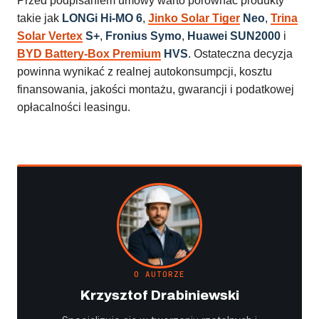
Przed podpisaniem umowy warto porównać produkty
takie jak
LONGi Hi-MO 6
,
Jinko Solar Tiger
Neo
,
Trina
Solar Vertex
S+
,
Fronius Symo
,
Huawei SUN2000
i
BYD Battery-Box Premium
HVS
. Ostateczna decyzja
powinna wynikać z realnej autokonsumpcji, kosztu
finansowania, jakości montażu, gwarancji i podatkowej
opłacalności leasingu.
O AUTORZE
Krzysztof Drabiniewski