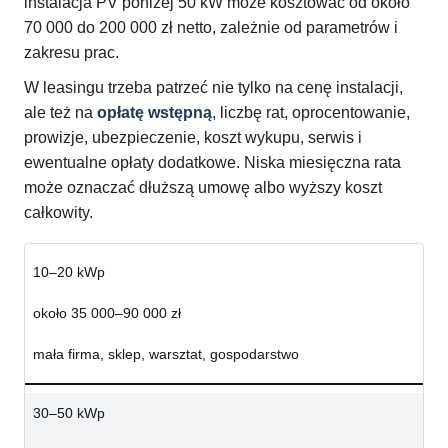
instalacja PV poniżej 50 kW może kosztować od około
70 000 do 200 000 zł netto, zależnie od parametrów i
zakresu prac.
W leasingu trzeba patrzeć nie tylko na cenę instalacji,
ale też na
opłatę wstępną
, liczbę rat, oprocentowanie,
prowizje, ubezpieczenie, koszt wykupu, serwis i
ewentualne opłaty dodatkowe. Niska miesięczna rata
może oznaczać dłuższą umowę albo wyższy koszt
całkowity.
10–20 kWp
około 35 000–90 000 zł
mała firma, sklep, warsztat, gospodarstwo
30–50 kWp