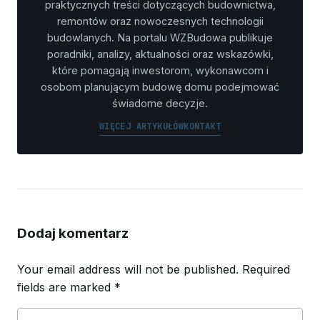
praktycznych treści dotyczących budownictwa,
remontów oraz nowoczesnych technologii
budowlanych. Na portalu WZBudowa publikuje
poradniki, analizy, aktualności oraz wskazówki,
które pomagają inwestorom, wykonawcom i
osobom planującym budowę domu podejmować
świadome decyzje.
WIĘCEJ ARTYKUŁÓW
KONTAKT
Dodaj komentarz
Your email address will not be published.
Required
fields are marked
*