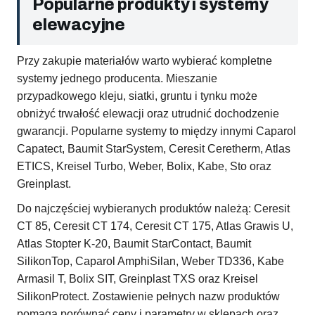
Popularne produkty i systemy
elewacyjne
Przy zakupie materiałów warto wybierać kompletne
systemy jednego producenta. Mieszanie
przypadkowego kleju, siatki, gruntu i tynku może
obniżyć trwałość elewacji oraz utrudnić dochodzenie
gwarancji. Popularne systemy to między innymi Caparol
Capatect, Baumit StarSystem, Ceresit Ceretherm, Atlas
ETICS, Kreisel Turbo, Weber, Bolix, Kabe, Sto oraz
Greinplast.
Do najczęściej wybieranych produktów należą: Ceresit
CT 85, Ceresit CT 174, Ceresit CT 175, Atlas Grawis U,
Atlas Stopter K-20, Baumit StarContact, Baumit
SilikonTop, Caparol AmphiSilan, Weber TD336, Kabe
Armasil T, Bolix SIT, Greinplast TXS oraz Kreisel
SilikonProtect. Zostawienie pełnych nazw produktów
pomaga porównać ceny i parametry w sklepach oraz