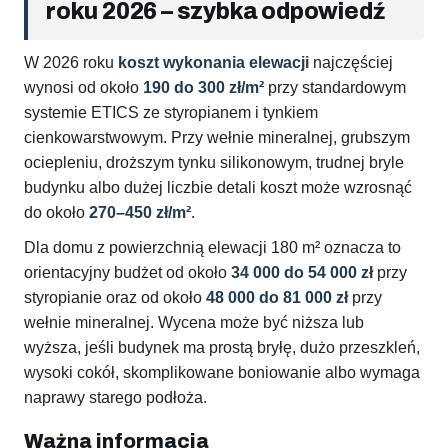
roku 2026 – szybka odpowiedź
W 2026 roku
koszt wykonania elewacji
najczęściej
wynosi od około
190 do 300 zł/m²
przy standardowym
systemie ETICS ze styropianem i tynkiem
cienkowarstwowym. Przy wełnie mineralnej, grubszym
ociepleniu, droższym tynku silikonowym, trudnej bryle
budynku albo dużej liczbie detali koszt może wzrosnąć
do około
270–450 zł/m²
.
Dla domu z powierzchnią elewacji 180 m² oznacza to
orientacyjny budżet od około
34 000 do 54 000 zł
przy
styropianie oraz od około
48 000 do 81 000 zł
przy
wełnie mineralnej. Wycena może być niższa lub
wyższa, jeśli budynek ma prostą bryłę, dużo przeszkleń,
wysoki cokół, skomplikowane boniowanie albo wymaga
naprawy starego podłoża.
Ważna informacja