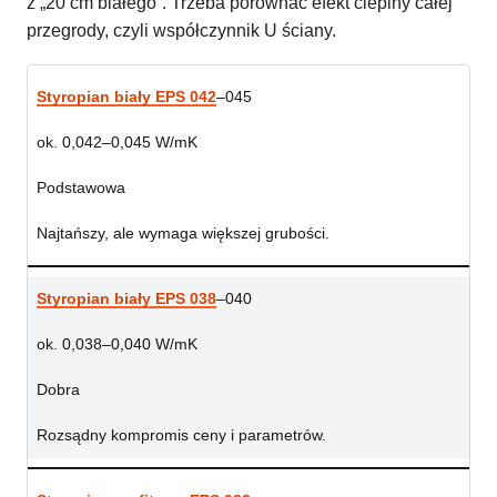
z „20 cm białego”. Trzeba porównać efekt cieplny całej
przegrody, czyli współczynnik U ściany.
Styropian biały EPS 042
–045
ok. 0,042–0,045 W/mK
Podstawowa
Najtańszy, ale wymaga większej grubości.
Styropian biały EPS 038
–040
ok. 0,038–0,040 W/mK
Dobra
Rozsądny kompromis ceny i parametrów.