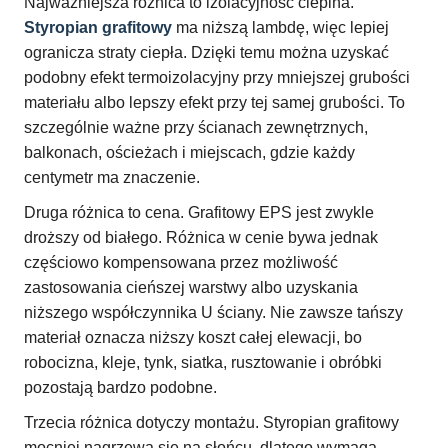
Najważniejsza różnica to izolacyjność cieplna.
Styropian grafitowy
ma niższą lambdę, więc lepiej
ogranicza straty ciepła. Dzięki temu można uzyskać
podobny efekt termoizolacyjny przy mniejszej grubości
materiału albo lepszy efekt przy tej samej grubości. To
szczególnie ważne przy ścianach zewnętrznych,
balkonach, ościeżach i miejscach, gdzie każdy
centymetr ma znaczenie.
Druga różnica to cena. Grafitowy EPS jest zwykle
droższy od białego. Różnica w cenie bywa jednak
częściowo kompensowana przez możliwość
zastosowania cieńszej warstwy albo uzyskania
niższego współczynnika U ściany. Nie zawsze tańszy
materiał oznacza niższy koszt całej elewacji, bo
robocizna, kleje, tynk, siatka, rusztowanie i obróbki
pozostają bardzo podobne.
Trzecia różnica dotyczy montażu. Styropian grafitowy
mocniej nagrzewa się na słońcu, dlatego wymaga