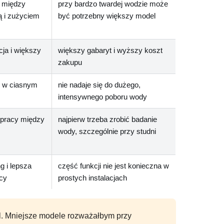
 między
przy bardzo twardej wodzie może
ą i zużyciem
być potrzebny większy model
ja i większy
większy gabaryt i wyższy koszt
zakupu
ż w ciasnym
nie nadaje się do dużego,
intensywnego poboru wody
 pracy między
najpierw trzeba zrobić badanie
wody, szczególnie przy studni
g i lepsza
część funkcji nie jest konieczna w
acy
prostych instalacjach
l. Mniejsze modele rozważałbym przy