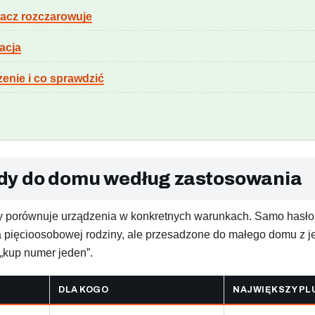
zacz rozczarowuje
acja
enie i co sprawdzić
dy do domu według zastosowania
 porównuje urządzenia w konkretnych warunkach. Samo hasło „
 pięcioosobowej rodziny, ale przesadzone do małego domu z je
ę „kup numer jeden”.
DLA KOGO
NAJWIĘKSZY PL