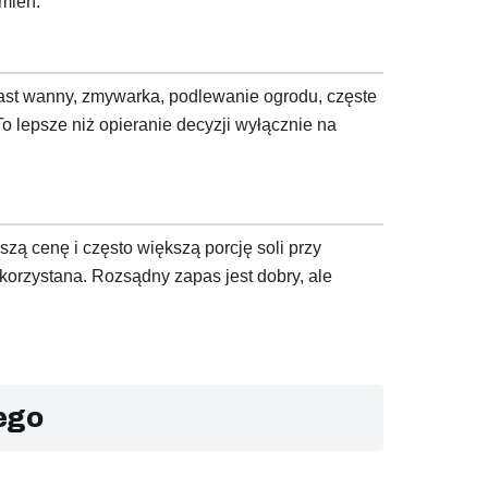
amień.
ast wanny, zmywarka, podlewanie ogrodu, częste
To lepsze niż opieranie decyzji wyłącznie na
zą cenę i często większą porcję soli przy
orzystana. Rozsądny zapas jest dobry, ale
ego