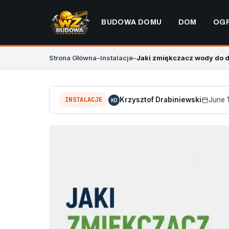
BUDOWA DOMU
DOM
OG
Strona Główna
–
Instalacje
–
Jaki zmiękczacz wody do
INSTALACJE
Krzysztof Drabiniewski
June 
KD