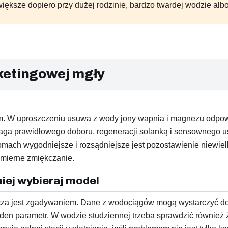
iększe dopiero przy dużej rodzinie, bardzo twardej wodzie alb
ketingowej mgły
. W uproszczeniu usuwa z wody jony wapnia i magnezu odpowie
ymaga prawidłowego doboru, regeneracji solanką i sensownego 
omach wygodniejsze i rozsądniejsze jest pozostawienie niewielk
admierne zmiękczanie.
iej wybieraj model
za jest zgadywaniem. Dane z wodociągów mogą wystarczyć do w
jeden parametr. W wodzie studziennej trzeba sprawdzić również