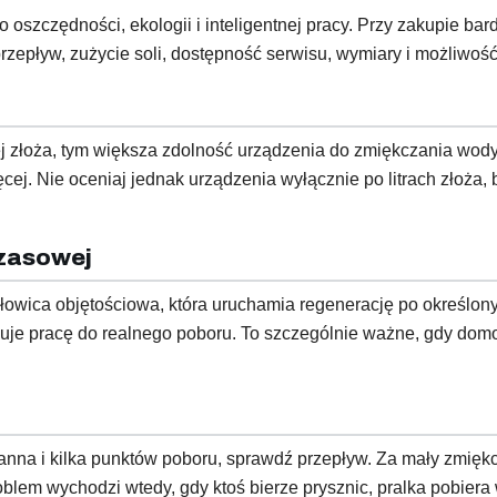
szczędności, ekologii i inteligentnej pracy. Przy zakupie bardz
 przepływ, zużycie soli, dostępność serwisu, wymiary i możliwoś
ej złoża, tym większa zdolność urządzenia do zmiękczania wo
cej. Nie oceniaj jednak urządzenia wyłącznie po litrach złoża,
czasowej
ica objętościowa, która uruchamia regenerację po określony
e pracę do realnego poboru. To szczególnie ważne, gdy domo
wanna i kilka punktów poboru, sprawdź przepływ. Za mały zmi
blem wychodzi wtedy, gdy ktoś bierze prysznic, pralka pobiera