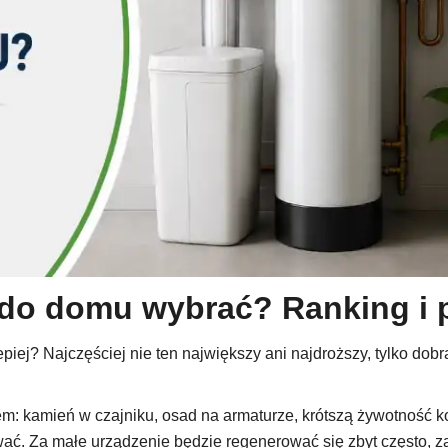
do domu wybrać? Ranking i p
iej? Najczęściej nie ten największy ani najdroższy, tylko dob
 kamień w czajniku, osad na armaturze, krótszą żywotność kotł
ować. Za małe urządzenie będzie regenerować się zbyt często, z