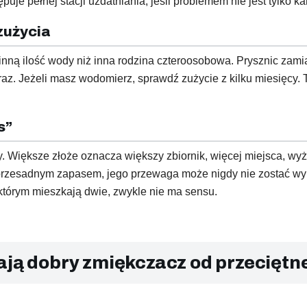
uje pełnej stacji uzdatniania, jeśli problemem nie jest tylko k
zużycia
ną ilość wody niż inna rodzina czteroosobowa. Prysznic zami
raz. Jeżeli masz wodomierz, sprawdź zużycie z kilku miesięcy. 
s”
. Większe złoże oznacza większy zbiornik, więcej miejsca, wyżs
 przesadnym zapasem, jego przewaga może nigdy nie zostać wyk
tórym mieszkają dwie, zwykle nie ma sensu.
ają dobry zmiękczacz od przeciętn