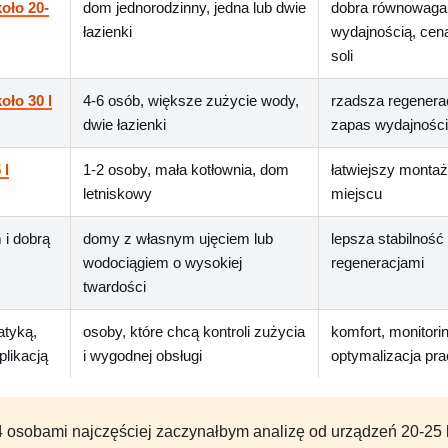
oło 20-
dom jednorodzinny, jedna lub dwie
dobra równowaga
łazienki
wydajnością, cen
soli
oło 30 l
4-6 osób, większe zużycie wody,
rzadsza regenerac
dwie łazienki
zapas wydajności
 l
1-2 osoby, mała kotłownia, dom
łatwiejszy monta
letniskowy
miejscu
i dobrą
domy z własnym ujęciem lub
lepsza stabilność
wodociągiem o wysokiej
regeneracjami
twardości
atyką,
osoby, które chcą kontroli zużycia
komfort, monitorin
plikacją
i wygodnej obsługi
optymalizacja pr
 osobami najczęściej zaczynałbym analizę od urządzeń 20-25 