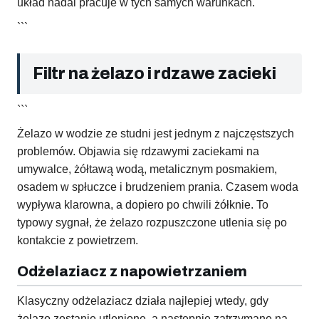
układ nadal pracuje w tych samych warunkach.
```
Filtr na żelazo i rdzawe zacieki
```
Żelazo w wodzie ze studni jest jednym z najczęstszych
problemów. Objawia się rdzawymi zaciekami na
umywalce, żółtawą wodą, metalicznym posmakiem,
osadem w spłuczce i brudzeniem prania. Czasem woda
wypływa klarowna, a dopiero po chwili żółknie. To
typowy sygnał, że żelazo rozpuszczone utlenia się po
kontakcie z powietrzem.
Odżelaziacz z napowietrzaniem
Klasyczny odżelaziacz działa najlepiej wtedy, gdy
żelazo zostanie utlenione, a następnie zatrzymane na