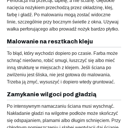
Perforacja ma przeciąć tapetę, a nie ścianę. Głębokie
nacięcia nożykiem przechodzą przez okładzinę, klej,
farbę i gładź. Po malowaniu mogą zostać widoczne
linie, szczególnie przy bocznym świetle z okna. Używaj
wałka perforującego albo prowadź nożyk bardzo płytko.
Malowanie na resztkach kleju
To błąd, który wychodzi dopiero po czasie. Farba może
schnąć nierówno, robić smugi, łuszczyć się albo mieć
inną strukturę w miejscach z klejem. Jeśli ściana po
zwilżeniu jest śliska, nie jest gotowa do malowania.
Trzeba ją zmyć, wysuszyć i dopiero wtedy gruntować.
Zamykanie wilgoci pod gładzią
Po intensywnym namaczaniu ściana musi wyschnąć.
Nakładanie gładzi na wilgotne podłoże może skończyć
się odspajaniem, plamami albo długim schnięciem. Przy
chłodnym pomieszczeniu i słabej wentylacji daj ścianie