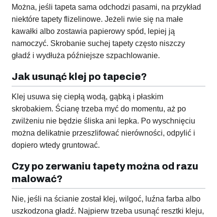
Można, jeśli tapeta sama odchodzi pasami, na przykład
niektóre tapety flizelinowe. Jeżeli rwie się na małe
kawałki albo zostawia papierowy spód, lepiej ją
namoczyć. Skrobanie suchej tapety często niszczy
gładź i wydłuża późniejsze szpachlowanie.
Jak usunąć klej po tapecie?
Klej usuwa się ciepłą wodą, gąbką i płaskim
skrobakiem. Ścianę trzeba myć do momentu, aż po
zwilżeniu nie będzie śliska ani lepka. Po wyschnięciu
można delikatnie przeszlifować nierówności, odpylić i
dopiero wtedy gruntować.
Czy po zerwaniu tapety można od razu
malować?
Nie, jeśli na ścianie został klej, wilgoć, luźna farba albo
uszkodzona gładź. Najpierw trzeba usunąć resztki kleju,