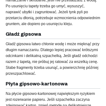
namaczanie i skrobanie, jeśli nie przesadzasz z wodą.
Po usunięciu tapety trzeba go umyć, wysuszyć,
naprawić ubytki i zagruntować. Jeżeli tynk pyli po
przetarciu dłonią, potrzebuje wzmocnienia odpowiednim
gruntem, ale dopiero po usunięciu kleju.
Gładź gipsowa
Gładź gipsowa łatwo chłonie wodę i może mięknąć przy
długim namaczaniu. Dlatego lepiej pracować krótszymi
odcinkami i delikatną szpachelką. Jeśli gładź odchodzi
razem z tapetą, nie próbuj jej ratować za wszelką cenę.
Słabe fragmenty trzeba usunąć, a powierzchnię później
przeszpachlować.
Płyta gipsowo-kartonowa
Na płycie gipsowo-kartonowej największym ryzykiem
jest rozerwanie papieru. Jeśli szpachelka zaczyna
zdejmować karton, zmień metodę na delikatniejsze