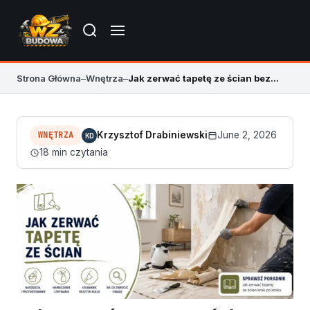
Strona Główna
–
Wnętrza
–
Jak zerwać tapetę ze ścian bez niszczenia tynku
WNĘTRZA
Krzysztof Drabiniewski
June 2, 2026
KD
18 min czytania