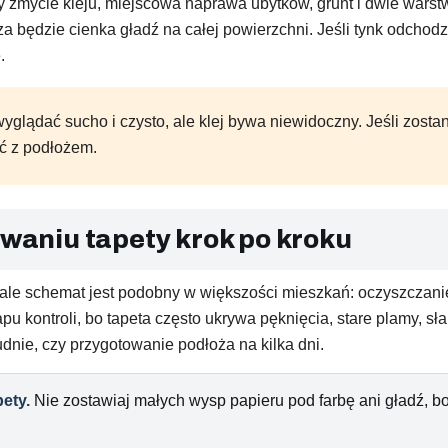
zy zmycie kleju, miejscowa naprawa ubytków, grunt i dwie warstwy
sza będzie cienka gładź na całej powierzchni. Jeśli tynk odchodz
.
glądać sucho i czysto, ale klej bywa niewidoczny. Jeśli zosta
ć z podłożem.
rwaniu tapety krok po kroku
 ale schemat jest podobny w większości mieszkań: oczyszczanie
u kontroli, bo tapeta często ukrywa pęknięcia, stare plamy, sła
dnie, czy przygotowanie podłoża na kilka dni.
ety.
Nie zostawiaj małych wysp papieru pod farbę ani gładź, 