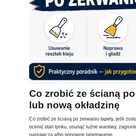
Co zrobić ze ścianą p
lub nową okładzinę
Co zrobić ze ścianą po zerwaniu tapety, jeśli zost
ocenić stan tynku, usunąć luźne warstwy, zagrun
naprawcza albo ponowne tapetowanie.