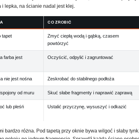
i lepka, na ścianie nadal jest klej.
A
CO ZROBIĆ
o tapet
Zmyć ciepłą wodą i gąbką, czasem
powtórzyć
a farba jest
Oczyścić, odpylić i zagruntować
a nie jest nośna
Zeskrobać do stabilnego podłoża
spojony od muru
Skuć słabe fragmenty i naprawić zaprawą
oć lub pleśń
Ustalić przyczynę, wysuszyć i odkazić
 bardzo różna. Pod tapetą przy oknie bywa wilgoć i słaby tynk, 
ego pokoju po jednym fragmencie. Sprawdź każdą ścianę osobno,