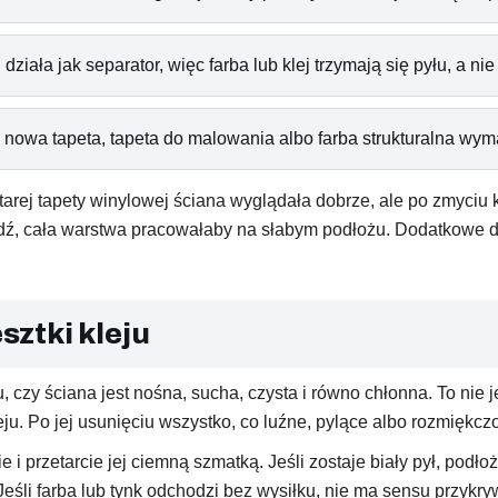
działa jak separator, więc farba lub klej trzymają się pyłu, a nie
 nowa tapeta, tapeta do malowania albo farba strukturalna wy
tarej tapety winylowej ściana wyglądała dobrze, ale po zmyciu 
adź, cała warstwa pracowałaby na słabym podłożu. Dodatkowe d
sztki kleju
czy ściana jest nośna, sucha, czysta i równo chłonna. To nie je
kleju. Po jej usunięciu wszystko, co luźne, pylące albo rozmię
nie i przetarcie jej ciemną szmatką. Jeśli zostaje biały pył, p
Jeśli farba lub tynk odchodzi bez wysiłku, nie ma sensu przykry