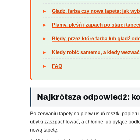
Gładź, farba czy nowa tapeta: jak w
Plamy, pleśń i zapach po starej tapec
Błędy, przez które farba lub gładź o
Kiedy robić samemu, a kiedy wezwa
FAQ
Najkrótsza odpowiedź: ko
Po zerwaniu tapety najpierw usuń resztki papieru 
ubytki zaszpachlować, a chłonne lub pylące podł
nową tapetę.