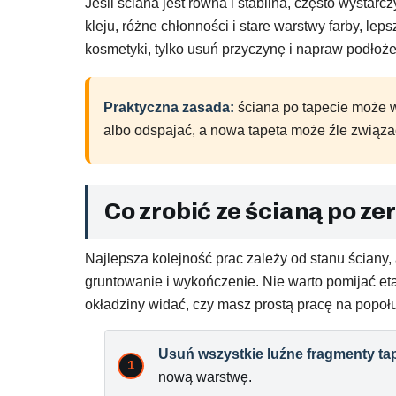
Jeśli ściana jest równa i stabilna, często wystarc
kleju, różne chłonności i stare warstwy farby, lep
kosmetyki, tylko usuń przyczynę i napraw podłoże
Praktyczna zasada:
ściana po tapecie może wy
albo odspajać, a nowa tapeta może źle związa
Co zrobić ze ścianą po ze
Najlepsza kolejność prac zależy od stanu ściany,
gruntowanie i wykończenie. Nie warto pomijać etap
okładziny widać, czy masz prostą pracę na popołu
Usuń wszystkie luźne fragmenty tap
nową warstwę.