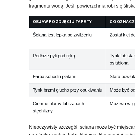
fragmentu wodą. Jeśli powierzchnia robi się śliska 
OBJAW PO ZDJĘCIU TAPETY
CO OZNACZ
Ściana jest lepka po zwilżeniu
Został klej d
Podłoże pyli pod ręką
Tynk lub star
osłabiona
Farba schodzi płatami
Stara powłok
Tynk brzmi głucho przy opukiwaniu
Może być od
Ciemne plamy lub zapach
Możliwa wilg
stęchlizny
Nieoczywisty szczegół: ściana może być miejscami
narożniku zostaje farba klejowa. Nie oceniaj cał