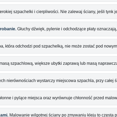
rokiej szpachelki i cierpliwości. Nie zalewaj ściany, jeśli tynk j
robanie.
Głuchy dźwięk, pylenie i odchodzące płaty oznaczają,
a, która odchodzi pod szpachelką, nie może zostać pod nowy
 masą szpachlową, większe ubytki zaprawą lub masą naprawcz
ch nierównościach wystarczy miejscowa szpachla, przy całej śc
chłonne i pylące miejsca oraz wyrównuje chłonność przed malo
ami.
Malowanie wilgotnej ściany po zmywaniu kleju to częsta 