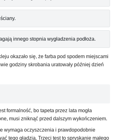
 ściany.
magają innego stopnia wygładzenia podłoża.
kleju okazało się, że farba pod spodem miejscami
wie godziny skrobania uratowały później dzień
st formalność, bo tapeta przez lata mogła
kczone, musi zniknąć przed dalszym wykończeniem.
odłoże wymaga oczyszczenia i prawdopodobnie
wać tego gładzią. Trzeci test to spryskanie małego