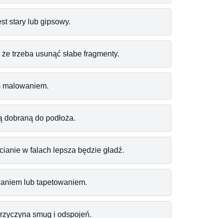
est stary lub gipsowy.
 że trzeba usunąć słabe fragmenty.
m malowaniem.
ą dobraną do podłoża.
ianie w falach lepsza będzie gładź.
waniem lub tapetowaniem.
przyczyna smug i odspojeń.