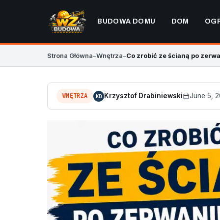
BUDOWA DOMU
DOM
OG
Strona Główna
–
Wnętrza
–
Co zrobić ze ścianą po zerwan
WNĘTRZA
Krzysztof Drabiniewski
June 5, 
KD