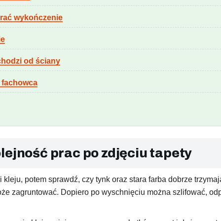
ybrać wykończenie
ie
dchodzi od ściany
ć fachowca
lejność prac po zdjęciu tapety
i kleju, potem sprawdź, czy tynk oraz stara farba dobrze trzyma
oże zagruntować. Dopiero po wyschnięciu można szlifować, odp