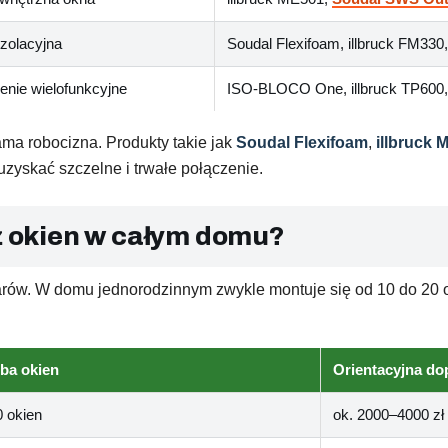
zolacyjna
Soudal Flexifoam, illbruck FM330
enie wielofunkcyjne
ISO-BLOCO One, illbruck TP600
ma robocizna. Produkty takie jak
Soudal Flexifoam
,
illbruck 
yskać szczelne i trwałe połączenie.
aż okien w całym domu?
miarów. W domu jednorodzinnym zwykle montuje się od 10 do 20
zba okien
Orientacyjna do
 okien
ok. 2000–4000 zł