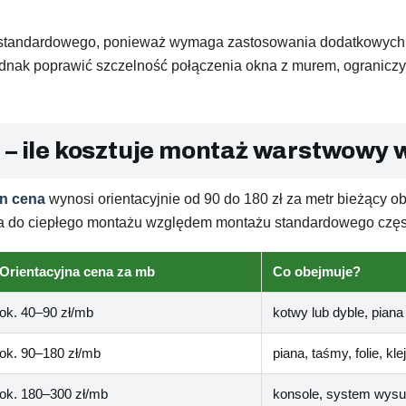
 standardowego, ponieważ wymaga zastosowania dodatkowych taśm
ak poprawić szczelność połączenia okna z murem, ograniczyć s
 – ile kosztuje montaż warstwowy 
en cena
wynosi orientacyjnie od 90 do 180 zł za metr bieżący o
ata do ciepłego montażu względem montażu standardowego częst
Orientacyjna cena za mb
Co obejmuje?
ok. 40–90 zł/mb
kotwy lub dyble, pian
ok. 90–180 zł/mb
piana, taśmy, folie, kl
ok. 180–300 zł/mb
konsole, system wysun