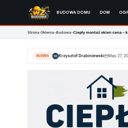
BUDOWA DOMU
DOM
OG
Strona Główna
–
Budowa
–
Ciepły montaż okien cena –
BUDOWA
Krzysztof Drabiniewski
May 27, 2
KD