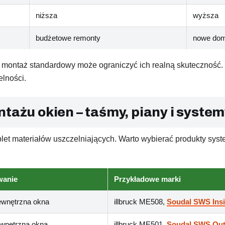
niższa
wyższa
budżetowe remonty
nowe dom
, montaż standardowy może ograniczyć ich realną skuteczność.
elności.
tażu okien – taśmy, piany i syste
let materiałów uszczelniających. Warto wybierać produkty sy
wanie
Przykładowe marki
ewnętrzna okna
illbruck ME508,
Soudal SWS Ins
ewnętrzna okna
illbruck ME501,
Soudal SWS Out