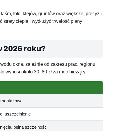
, folii, klejów, gruntów oraz większej precyzji
traty ciepła i wydłużyć trwałość piany
w 2026 roku?
bwodu okna, zależnie od zakresu prac, regionu,
o wynosi około 30–80 zł za metr bieżący.
a montażowa
eje, uszczelnienie
ięcia, pełna szczelność