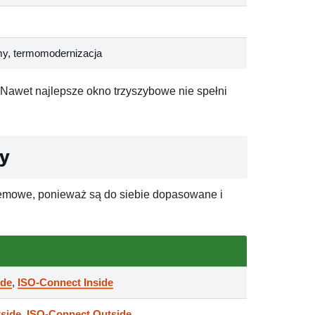
y, termomodernizacja
 Nawet najlepsze okno trzyszybowe nie spełni
my
stemowe, ponieważ są do siebie dopasowane i
ide
,
ISO-Connect Inside
side
,
ISO-Connect Outside