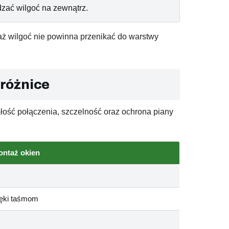
zać wilgoć na zewnątrz.
aż wilgoć nie powinna przenikać do warstwy
 różnice
ość połączenia, szczelność oraz ochrona piany
ontaż okien
ięki taśmom