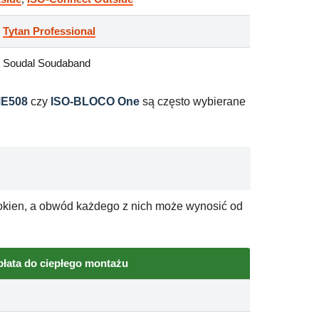
,
Tytan Professional
, Soudal Soudaband
ME508
czy
ISO-BLOCO One
są często wybierane
 okien, a obwód każdego z nich może wynosić od
płata do ciepłego montażu