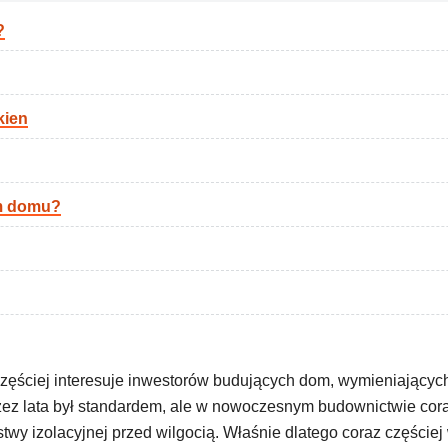
?
kien
ym domu?
 częściej interesuje inwestorów budujących dom, wymieniającyc
ez lata był standardem, ale w nowoczesnym budownictwie cor
wy izolacyjnej przed wilgocią. Właśnie dlatego coraz częściej