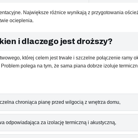
ntacyjne. Największe różnice wynikają z przygotowania ościeży,
wie ocieplenia.
kien i dlaczego jest droższy?
twowego, której celem jest trwałe i szczelne połączenie ramy
. Problem polega na tym, że sama piana dobrze izoluje termicz
zelna chroniąca pianę przed wilgocią z wnętrza domu,
a odpowiadająca za izolację termiczną i akustyczną,