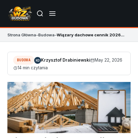
Strona Główna
–
Budowa
–
Wiązary dachowe cennik 2026 – cena za m2 i montaż
BUDOWA
Krzysztof Drabiniewski
May 22, 2026
KD
14 min czytania