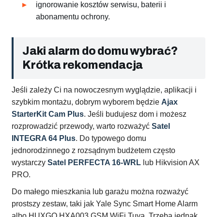
ignorowanie kosztów serwisu, baterii i
abonamentu ochrony.
Jaki alarm do domu wybrać?
Krótka rekomendacja
Jeśli zależy Ci na nowoczesnym wyglądzie, aplikacji i
szybkim montażu, dobrym wyborem będzie
Ajax
StarterKit Cam Plus
. Jeśli budujesz dom i możesz
rozprowadzić przewody, warto rozważyć
Satel
INTEGRA 64 Plus
. Do typowego domu
jednorodzinnego z rozsądnym budżetem często
wystarczy
Satel PERFECTA 16-WRL
lub Hikvision AX
PRO.
Do małego mieszkania lub garażu można rozważyć
prostszy zestaw, taki jak Yale Sync Smart Home Alarm
albo HUXGO HXA003 GSM WiFi Tuya. Trzeba jednak