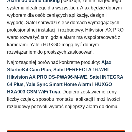
Alarm do domu ranking
pokazuje, że nie ma jednego
systemu idealnego dla wszystkich. Ajax będzie dobrym
wyborem dla osób ceniących aplikację, design i
wygodę. Satel sprawdzi się w domach wymagających
profesjonalnej instalacji i rozbudowy. Hikvision AX PRO
warto rozważyć tam, gdzie alarm ma współpracować z
kamerami. Yale i HUXGO mogą być dobrym
rozwiązaniem do prostszych zastosowań.
Najrozsądniej porównać konkretne produkty:
Ajax
StarterKit Cam Plus
,
Satel PERFECTA 16-WRL
,
Hikvision AX PRO DS-PWA96-M-WE
,
Satel INTEGRA
64 Plus
,
Yale Sync Smart Home Alarm
i
HUXGO
HXA003 GSM WiFi Tuya
. Dopiero zestawienie ceny,
liczby czujek, sposobu montażu, aplikacji i możliwości
rozbudowy pozwoli wybrać najlepszy alarm do domu.