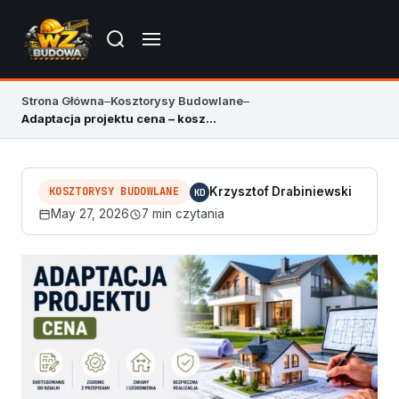
Strona Główna
–
Kosztorysy Budowlane
–
Adaptacja projektu cena – koszt adaptacji domu 2026
KOSZTORYSY BUDOWLANE
Krzysztof Drabiniewski
KD
May 27, 2026
7 min czytania