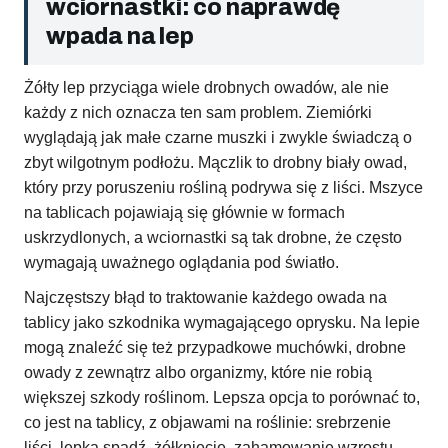
wciornastki: co naprawdę
wpada na lep
Żółty lep przyciąga wiele drobnych owadów, ale nie
każdy z nich oznacza ten sam problem. Ziemiórki
wyglądają jak małe czarne muszki i zwykle świadczą o
zbyt wilgotnym podłożu. Mączlik to drobny biały owad,
który przy poruszeniu rośliną podrywa się z liści. Mszyce
na tablicach pojawiają się głównie w formach
uskrzydlonych, a wciornastki są tak drobne, że często
wymagają uważnego oglądania pod światło.
Najczęstszy błąd to traktowanie każdego owada na
tablicy jako szkodnika wymagającego oprysku. Na lepie
mogą znaleźć się też przypadkowe muchówki, drobne
owady z zewnątrz albo organizmy, które nie robią
większej szkody roślinom. Lepsza opcja to porównać to,
co jest na tablicy, z objawami na roślinie: srebrzenie
liści, lepka spadź, żółknięcie, zahamowanie wzrostu,