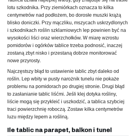
lotu szkodnika. Przy ziemiórkach oznacza to kilka
centymetrów nad podłożem, bo dorosłe muszki krążą
blisko doniczki. Przy mączliku, mszycach uskrzydlonych
i szkodnikach roślin szklarniowych lep powinien być na
wysokości liści oraz wierzchołków. W miarę wzrostu
pomidorów i ogórków tablice trzeba podnosić, inaczej
zostaną zbyt nisko i przestaną dobrze monitorować
nowe przyrosty.
Najczęstszy błąd to ustawienie tablic zbyt daleko od
roślin. Lep wbity w pusty narożnik tunelu nie pokaże
problemu na pomidorach po drugiej stronie. Drugi błąd
to zasłanianie tablic liśćmi. Jeśli klej dotyka rośliny,
liście mogą się przykleić i uszkodzić, a tablica szybciej
traci powierzchnię roboczą. Zostaw kilka centymetrów
luzu między lepem a rośliną.
Ile tablic na parapet, balkon i tunel