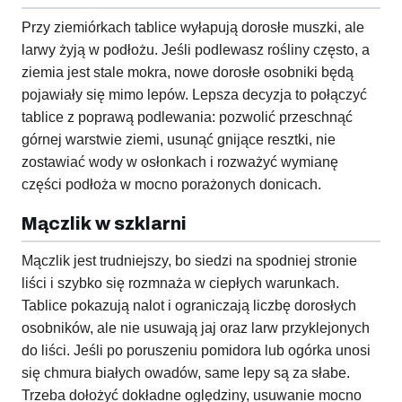
Przy ziemiórkach tablice wyłapują dorosłe muszki, ale
larwy żyją w podłożu. Jeśli podlewasz rośliny często, a
ziemia jest stale mokra, nowe dorosłe osobniki będą
pojawiały się mimo lepów. Lepsza decyzja to połączyć
tablice z poprawą podlewania: pozwolić przeschnąć
górnej warstwie ziemi, usunąć gnijące resztki, nie
zostawiać wody w osłonkach i rozważyć wymianę
części podłoża w mocno porażonych donicach.
Mączlik w szklarni
Mączlik jest trudniejszy, bo siedzi na spodniej stronie
liści i szybko się rozmnaża w ciepłych warunkach.
Tablice pokazują nalot i ograniczają liczbę dorosłych
osobników, ale nie usuwają jaj oraz larw przyklejonych
do liści. Jeśli po poruszeniu pomidora lub ogórka unosi
się chmura białych owadów, same lepy są za słabe.
Trzeba dołożyć dokładne oględziny, usuwanie mocno