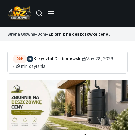
Strona Główna
–
Dom
–
Zbiornik na deszczówkę ceny – koszt zakupu i montażu
DOM
Krzysztof Drabiniewski
May 28, 2026
KD
9 min czytania