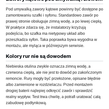
Pod umywalką zawory kątowe powinny być dostępne po
zamontowaniu szafki i syfonu. Standardowo zawór po
prawej stronie obsługuje zimną wodę, a po lewej ciepłą.
W praktyce zdarza się, że instalatorzy krzyżują
podejścia, bo szafka ma nietypowy układ albo
przeszkadza syfon. Taka poprawka bywa wygodna w
montażu, ale myląca w późniejszym serwisie.
Kolory rur nie są dowodem
Niebieska otulina zwykle oznacza zimną wodę, a
czerwona ciepłą, ale nie jest to dowód po zakończonym
remoncie. Rury mogły być przełożone, opisane błędnie
albo zamienione w rozdzielaczu. Przed montażem
drogiej baterii najlepiej odkręcić zawór i sprawdzić
realny wypływ. Test trwa chwilę, a potrafi uratować całą
zabudowę podtynkową.