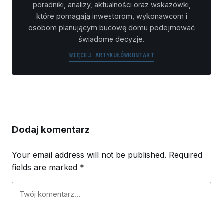
poradniki, analizy, aktualności oraz wskazówki,
które pomagają inwestorom, wykonawcom i
osobom planującym budowę domu podejmować
świadome decyzje.
WIĘCEJ ARTYKUŁÓW
KONTAKT
Dodaj komentarz
Your email address will not be published.
Required
fields are marked
*