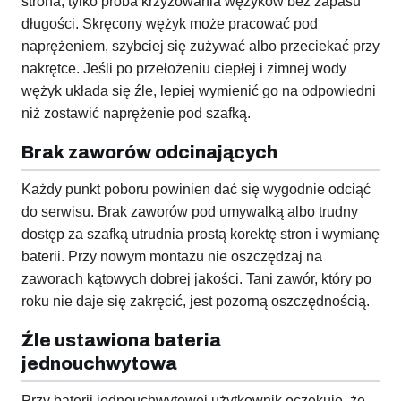
strona, tylko próba krzyżowania wężyków bez zapasu
długości. Skręcony wężyk może pracować pod
naprężeniem, szybciej się zużywać albo przeciekać przy
nakrętce. Jeśli po przełożeniu ciepłej i zimnej wody
wężyk układa się źle, lepiej wymienić go na odpowiedni
niż zostawić naprężenie pod szafką.
Brak zaworów odcinających
Każdy punkt poboru powinien dać się wygodnie odciąć
do serwisu. Brak zaworów pod umywalką albo trudny
dostęp za szafką utrudnia prostą korektę stron i wymianę
baterii. Przy nowym montażu nie oszczędzaj na
zaworach kątowych dobrej jakości. Tani zawór, który po
roku nie daje się zakręcić, jest pozorną oszczędnością.
Źle ustawiona bateria
jednouchwytowa
Przy baterii jednouchwytowej użytkownik oczekuje, że