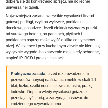
dobiera się do konkretnego sprzętu, nie do jednej
uniwersalnej tabeli.
Najważniejsza zasada: wszystkie wysokości licz od
gotowej podłogi, czyli po wylewce, podkładzie i
docelowej posadzce. Jeżeli elektryk wyznaczy puszki
od surowego betonu, po panelach, płytkach i
podkładach osprzęt może wyjść o kilka centymetrów
niżej. W łazience i przy kuchennym zlewie nie kieruj się
wyłącznie wygodą, bo znaczenie mają strefy ochronne,
stopień IP, RCD i projekt instalacji.
Praktyczna zasada:
przed rozprowadzeniem
przewodów narysuj na ścianach meble w skali 1:1:
blat, łóżko, szafki nocne, telewizor, lustro, pralkę i
lodówkę. Dopiero wtedy wysokości gniazdek
przestają być teorią, a zaczynają pasować do
codziennego używania domu.