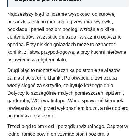
Najczęstszy błąd to liczenie wysokości od surowej
posadzki. Jeśli po montażu ogrzewania, wylewki,
podkładu i paneli poziom podłogi wzrośnie o kilka
centymetrów, wszystkie gniazda i włączniki optycznie
opadną. Przy niskich gniazdach może to oznaczać
konflikt z listwą przypodłogową, a przy kuchni nierówne
ustawienie względem blatu.
Drugi błąd to montaż włącznika po stronie zawiasów
zamiast po stronie klamki. Po otwarciu drzwi trzeba
wtedy sięgać za skrzydło, co irytuje każdego dnia.
Dotyczy to szczególnie małych pomieszczeń: spiżarni,
garderoby, WC i wiatrołapu. Warto sprawdzić kierunek
otwierania drzwi przed wykonaniem bruzd, a nie dopiero
po montażu ościeżnic.
Trzeci błąd to brak osi i porządku wizualnego. Osprzęt w
jednej ramce powinien trzymać pion i poziom, a