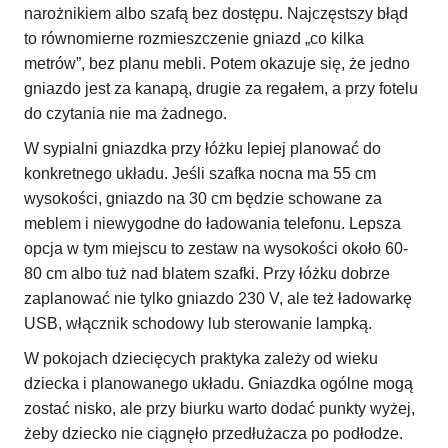
narożnikiem albo szafą bez dostępu. Najczęstszy błąd
to równomierne rozmieszczenie gniazd „co kilka
metrów”, bez planu mebli. Potem okazuje się, że jedno
gniazdo jest za kanapą, drugie za regałem, a przy fotelu
do czytania nie ma żadnego.
W sypialni gniazdka przy łóżku lepiej planować do
konkretnego układu. Jeśli szafka nocna ma 55 cm
wysokości, gniazdo na 30 cm będzie schowane za
meblem i niewygodne do ładowania telefonu. Lepsza
opcja w tym miejscu to zestaw na wysokości około 60-
80 cm albo tuż nad blatem szafki. Przy łóżku dobrze
zaplanować nie tylko gniazdo 230 V, ale też ładowarkę
USB, włącznik schodowy lub sterowanie lampką.
W pokojach dziecięcych praktyka zależy od wieku
dziecka i planowanego układu. Gniazdka ogólne mogą
zostać nisko, ale przy biurku warto dodać punkty wyżej,
żeby dziecko nie ciągnęło przedłużacza po podłodze.