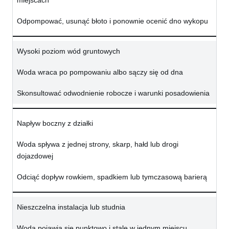
miejscach
Odpompować, usunąć błoto i ponownie ocenić dno wykopu
Wysoki poziom wód gruntowych
Woda wraca po pompowaniu albo sączy się od dna
Skonsultować odwodnienie robocze i warunki posadowienia
Napływ boczny z działki
Woda spływa z jednej strony, skarp, hałd lub drogi
dojazdowej
Odciąć dopływ rowkiem, spadkiem lub tymczasową barierą
Nieszczelna instalacja lub studnia
Woda pojawia się punktowo i stale w jednym miejscu