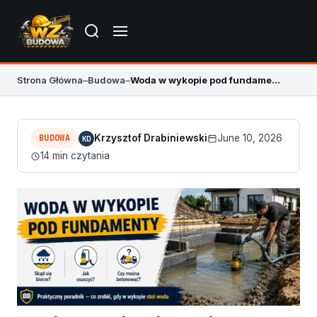
Strona Główna
–
Budowa
–
Woda w wykopie pod fundamenty – co zrobić przed betonem
BUDOWA
Krzysztof Drabiniewski
June 10, 2026
KD
14 min czytania