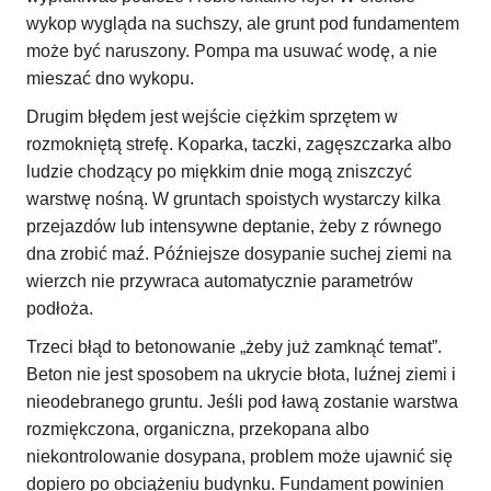
wykop wygląda na suchszy, ale grunt pod fundamentem
może być naruszony. Pompa ma usuwać wodę, a nie
mieszać dno wykopu.
Drugim błędem jest wejście ciężkim sprzętem w
rozmokniętą strefę. Koparka, taczki, zagęszczarka albo
ludzie chodzący po miękkim dnie mogą zniszczyć
warstwę nośną. W gruntach spoistych wystarczy kilka
przejazdów lub intensywne deptanie, żeby z równego
dna zrobić maź. Późniejsze dosypanie suchej ziemi na
wierzch nie przywraca automatycznie parametrów
podłoża.
Trzeci błąd to betonowanie „żeby już zamknąć temat”.
Beton nie jest sposobem na ukrycie błota, luźnej ziemi i
nieodebranego gruntu. Jeśli pod ławą zostanie warstwa
rozmiękczona, organiczna, przekopana albo
niekontrolowanie dosypana, problem może ujawnić się
dopiero po obciążeniu budynku. Fundament powinien