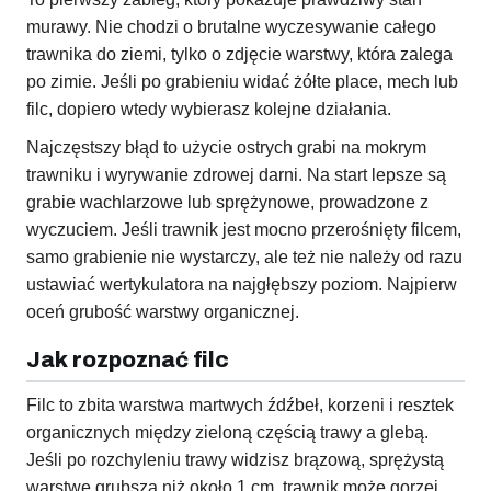
murawy. Nie chodzi o brutalne wyczesywanie całego
trawnika do ziemi, tylko o zdjęcie warstwy, która zalega
po zimie. Jeśli po grabieniu widać żółte place, mech lub
filc, dopiero wtedy wybierasz kolejne działania.
Najczęstszy błąd to użycie ostrych grabi na mokrym
trawniku i wyrywanie zdrowej darni. Na start lepsze są
grabie wachlarzowe lub sprężynowe, prowadzone z
wyczuciem. Jeśli trawnik jest mocno przerośnięty filcem,
samo grabienie nie wystarczy, ale też nie należy od razu
ustawiać wertykulatora na najgłębszy poziom. Najpierw
oceń grubość warstwy organicznej.
Jak rozpoznać filc
Filc to zbita warstwa martwych źdźbeł, korzeni i resztek
organicznych między zieloną częścią trawy a glebą.
Jeśli po rozchyleniu trawy widzisz brązową, sprężystą
warstwę grubszą niż około 1 cm, trawnik może gorzej