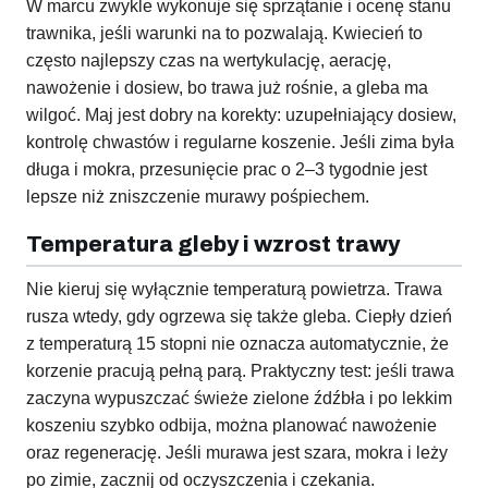
W marcu zwykle wykonuje się sprzątanie i ocenę stanu
trawnika, jeśli warunki na to pozwalają. Kwiecień to
często najlepszy czas na wertykulację, aerację,
nawożenie i dosiew, bo trawa już rośnie, a gleba ma
wilgoć. Maj jest dobry na korekty: uzupełniający dosiew,
kontrolę chwastów i regularne koszenie. Jeśli zima była
długa i mokra, przesunięcie prac o 2–3 tygodnie jest
lepsze niż zniszczenie murawy pośpiechem.
Temperatura gleby i wzrost trawy
Nie kieruj się wyłącznie temperaturą powietrza. Trawa
rusza wtedy, gdy ogrzewa się także gleba. Ciepły dzień
z temperaturą 15 stopni nie oznacza automatycznie, że
korzenie pracują pełną parą. Praktyczny test: jeśli trawa
zaczyna wypuszczać świeże zielone źdźbła i po lekkim
koszeniu szybko odbija, można planować nawożenie
oraz regenerację. Jeśli murawa jest szara, mokra i leży
po zimie, zacznij od oczyszczenia i czekania.