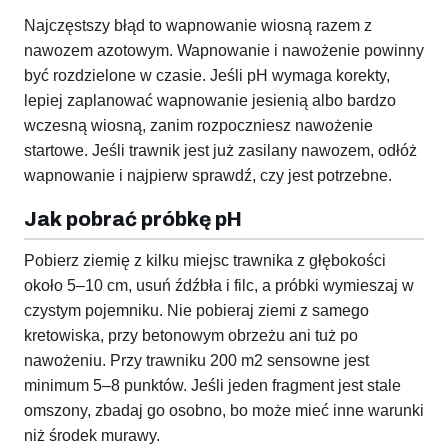
Najczęstszy błąd to wapnowanie wiosną razem z
nawozem azotowym. Wapnowanie i nawożenie powinny
być rozdzielone w czasie. Jeśli pH wymaga korekty,
lepiej zaplanować wapnowanie jesienią albo bardzo
wczesną wiosną, zanim rozpoczniesz nawożenie
startowe. Jeśli trawnik jest już zasilany nawozem, odłóż
wapnowanie i najpierw sprawdź, czy jest potrzebne.
Jak pobrać próbkę pH
Pobierz ziemię z kilku miejsc trawnika z głębokości
około 5–10 cm, usuń źdźbła i filc, a próbki wymieszaj w
czystym pojemniku. Nie pobieraj ziemi z samego
kretowiska, przy betonowym obrzeżu ani tuż po
nawożeniu. Przy trawniku 200 m2 sensowne jest
minimum 5–8 punktów. Jeśli jeden fragment jest stale
omszony, zbadaj go osobno, bo może mieć inne warunki
niż środek murawy.