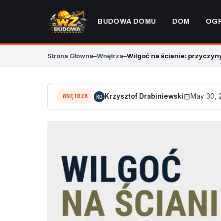
BUDOWA DOMU
DOM
OG
Strona Główna
–
Wnętrza
–
Wilgoć na ścianie: przyczyn
WNĘTRZA
Krzysztof Drabiniewski
May 30, 
KD