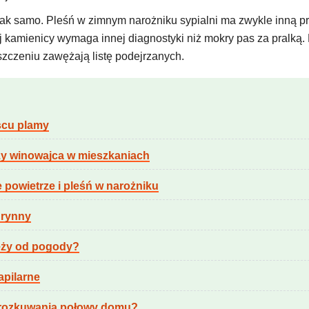
tak samo. Pleśń w zimnym narożniku sypialni ma zwykle inną pr
j kamienicy wymaga innej diagnostyki niż mokry pas za pralką. 
szczeniu zawężają listę podejrzanych.
scu plamy
zy winowajca w mieszkaniach
e powietrze i pleśń w narożniku
 rynny
ależy od pogody?
apilarne
z rozkuwania połowy domu?