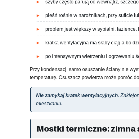
szyby często parują od wewnątrz, szczegól
pleśń rośnie w narożnikach, przy suficie l
problem jest większy w sypialni, łazience
kratka wentylacyjna ma słaby ciąg albo dzi
po intensywnym wietrzeniu i ogrzewaniu ś
Przy kondensacji samo osuszanie ściany nie wyst
temperaturę. Osuszacz powietrza może pomóc dor
Nie zamykaj kratek wentylacyjnych.
Zaklejon
mieszkaniu.
Mostki termiczne: zimna ś