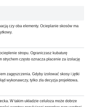
gnacją czy oba elementy. Ocieplanie skosów ma
żytkowy.
ocieplenie stropu. Ograniczasz kubaturę
ym strychem często oznacza płacenie za izolację
iem zagęszczenia. Gdyby izolować skosy i jętki
łąd wykonawczy, tylko zła decyzja projektowa.
ziecka. W takim układzie celuloza może dobrze