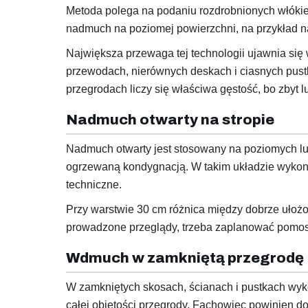
Metoda polega na podaniu rozdrobnionych włóki
nadmuch na poziomej powierzchni, na przykład na 
Największa przewaga tej technologii ujawnia się 
przewodach, nierównych deskach i ciasnych pustk
przegrodach liczy się właściwa gęstość, bo zbyt 
Nadmuch otwarty na stropie
Nadmuch otwarty jest stosowany na poziomych lub
ogrzewaną kondygnacją. W takim układzie wykona
techniczne.
Przy warstwie 30 cm różnica między dobrze ułożon
prowadzone przeglądy, trzeba zaplanować pomosty
Wdmuch w zamkniętą przegrodę
W zamkniętych skosach, ścianach i pustkach wyko
całej objętości przegrody. Fachowiec powinien do