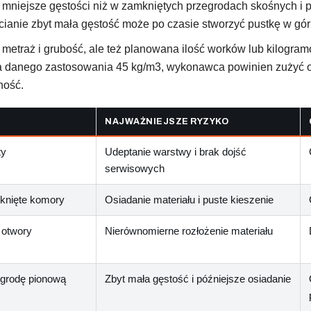
mniejsze gęstości niż w zamkniętych przegrodach skośnych i p
ianie zbyt mała gęstość może po czasie stworzyć pustkę w gór
metraż i grubość, ale też planowana ilość worków lub kilogramó
a danego zastosowania 45 kg/m3, wykonawca powinien zużyć ok
ność.
NAJWAŻNIEJSZE RYZYKO
ty
Udeptanie warstwy i brak dojść
serwisowych
nięte komory
Osiadanie materiału i puste kieszenie
 otwory
Nierównomierne rozłożenie materiału
grodę pionową
Zbyt mała gęstość i późniejsze osiadanie