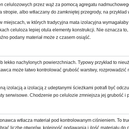
en celulozowych przez wąż za pomocą agregatu nadmuchowego.
stropie, albo wtłaczany do zamkniętej przegrody, na przykład 
w miejscach, w których tradycyjna mata izolacyjna wymagałaby 
ach celuloza lepiej otula elementy konstrukcji. Nie oznacza t
luźno podany materiał może z czasem osiąść.
 lekko nachylonych powierzchniach. Typowy przykład to nieużyt
wca może łatwo kontrolować grubość warstwy, rozprowadzić ma
ą izolacją a izolacją z udeptanymi ścieżkami potrafi być odczu
 serwisowe. Chodzenie po celulozie zmniejsza jej grubość i p
nawca wtłacza materiał pod kontrolowanym ciśnieniem. To trud
brać liczbę otworów, kolejność podawania i ilość materiału do o