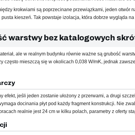
 między krokwiami są poprzecinane przewiązkami, jeden otwór n
pusta kieszeń. Tak powstaje izolacja, która dobrze wygląda na 
ść warstwy bez katalogowych skr
ateriał, ale w realnym budynku równie ważne są grubość warst
ozy często mieszczą się w okolicach 0,038 W/mK, jednak zawsze
arczy
efekt, jeśli jeden zostanie ułożony z przerwami, a drugi szcze
maga docinania płyt pod każdy fragment konstrukcji. Nie zwalni
racach realnie jest 24 cm w kilku polach, parametry z oferty staj
cji