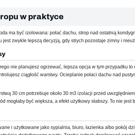
tropu w praktyce
groda ma być izolowana: połać dachu, strop nad ostatnią kondy
jest zwykle lepszą decyzją, gdy strych pozostaje zimny i nieu
sy
rego nie planujesz ogrzewać, lepsza opcja w tym przypadku to 
ntrolujesz ciągłość warstwy. Ocieplanie połaci dachu nad pust
rstwą 30 cm potrzebuje około 30 m3 izolacji przed uwzględnien
 mogłaby być większa, a efekt użytkowy słabszy. To nie jest b
wane i użytkowane jako sypialnia, biuro, łazienka albo pokój d