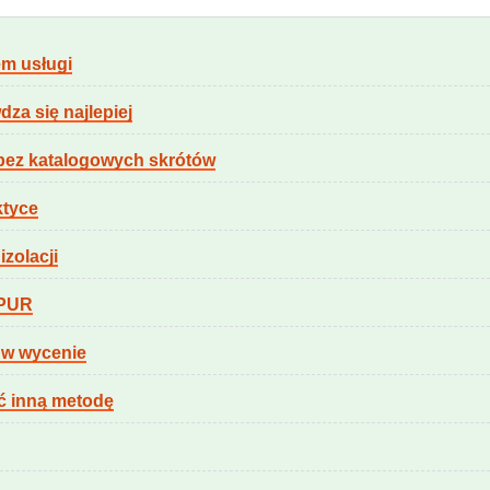
m usługi
za się najlepiej
bez katalogowych skrótów
ktyce
zolacji
 PUR
ę w wycenie
ć inną metodę