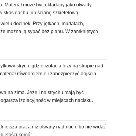
 Materiał może być układany jako otwarty
w skos dachu lub ścianę szkieletową.
wielu docinek. Przy jętkach, murłatach,
o, że można ją sypać bez planu. W zamkniętych
kowy strych, gdzie izolacja leży na stropie nad
teriał równomiernie i zabezpieczyć dojścia
walna zimą. Jeżeli na strychu mają być
ogarsza izolacyjność w miejscach nacisku.
niejsza praca niż otwarty nadmuch, bo nie widać
bjętości komór.