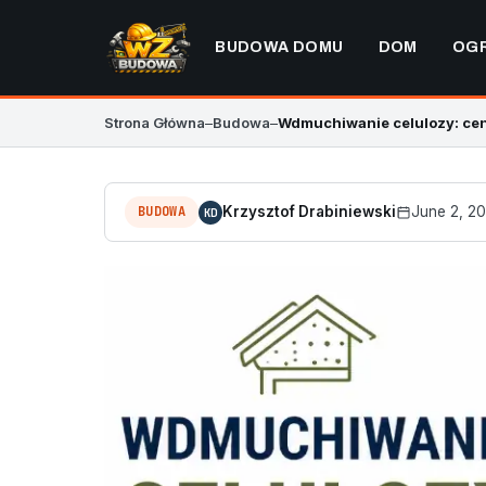
BUDOWA DOMU
DOM
OG
Strona Główna
–
Budowa
–
Wdmuchiwanie celulozy: cen
BUDOWA
Krzysztof Drabiniewski
June 2, 2
KD