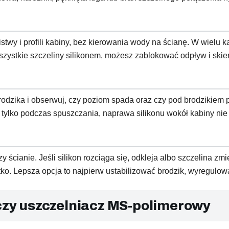
istwy i profili kabiny, bez kierowania wody na ścianę. W wielu
wszystkie szczeliny silikonem, możesz zablokować odpływ i ski
rodzika i obserwuj, czy poziom spada oraz czy pod brodzikiem 
ę tylko podczas spuszczania, naprawa silikonu wokół kabiny nie
y ścianie. Jeśli silikon rozciąga się, odkleja albo szczelina zm
o. Lepsza opcja to najpierw ustabilizować brodzik, wyregulow
 czy uszczelniacz MS-polimerowy