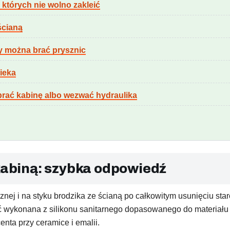
, których nie wolno zakleić
ścianą
edy można brać prysznic
cieka
ebrać kabinę albo wezwać hydraulika
 kabiną: szybka odpowiedź
rznej i na styku brodzika ze ścianą po całkowitym usunięciu sta
 wykonana z silikonu sanitarnego dopasowanego do materiału b
nta przy ceramice i emalii.