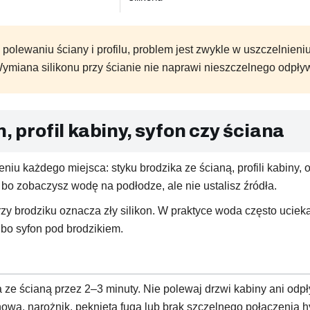
 polewaniu ściany i profilu, problem jest zwykle w uszczelnieni
Wymiana silikonu przy ścianie nie naprawi nieszczelnego odpły
, profil kabiny, syfon czy ściana
 każdego miejsca: styku brodzika ze ścianą, profili kabiny, o
, bo zobaczysz wodę na podłodze, ale nie ustalisz źródła.
y brodziku oznacza zły silikon. W praktyce woda często ucieka 
bo syfon pod brodzikiem.
a ze ścianą przez 2–3 minuty. Nie polewaj drzwi kabiny ani odp
nowa, narożnik, pęknięta fuga lub brak szczelnego połączenia hy