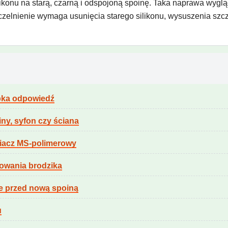
ikonu na starą, czarną i odspojoną spoinę. Taka naprawa wyglą
zczelnienie wymaga usunięcia starego silikonu, wysuszenia szcz
ybka odpowiedź
iny, syfon czy ściana
lniacz MS-polimerowy
sowania brodzika
ie przed nową spoiną
u