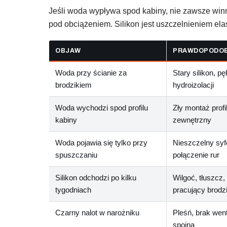
Jeśli woda wypływa spod kabiny, nie zawsze winny j
pod obciążeniem. Silikon jest uszczelnieniem ela
OBJAW
PRAWDOPODOB
Woda przy ścianie za
Stary silikon, p
brodzikiem
hydroizolacji
Woda wychodzi spod profilu
Zły montaż profi
kabiny
zewnętrzny
Woda pojawia się tylko przy
Nieszczelny syf
spuszczaniu
połączenie rur
Silikon odchodzi po kilku
Wilgoć, tłuszcz, 
tygodniach
pracujący brodz
Czarny nalot w narożniku
Pleśń, brak went
spoina