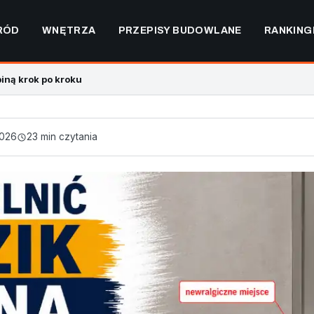
RÓD
WNĘTRZA
PRZEPISY BUDOWLANE
RANKING
biną krok po kroku
2026
23 min czytania