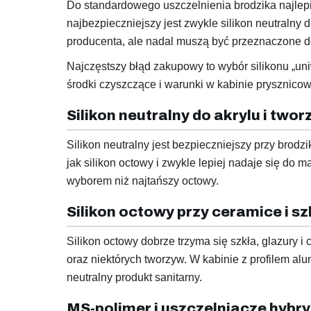
Do standardowego uszczelnienia brodzika najlepie
najbezpieczniejszy jest zwykle silikon neutraln
producenta, ale nadal muszą być przeznaczone d
Najczęstszy błąd zakupowy to wybór silikonu „uni
środki czyszczące i warunki w kabinie prysznicow
Silikon neutralny do akrylu i two
Silikon neutralny jest bezpieczniejszy przy bro
jak silikon octowy i zwykle lepiej nadaje się do m
wyborem niż najtańszy octowy.
Silikon octowy przy ceramice i sz
Silikon octowy dobrze trzyma się szkła, glazury 
oraz niektórych tworzyw. W kabinie z profilem al
neutralny produkt sanitarny.
MS-polimer i uszczelniacze hyb