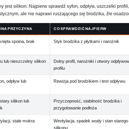
est silikon. Najpierw sprawdź syfon, odpływ, uszczelki profili, 
stycznym, ale nie naprawi ruszającego się brodzika, źle osadz
NA PRZYCZYNA
CO SPRAWDZIĆ NAJPIERW
ęknięta spoina, brak
Styk brodzika z płytkami i narożnik
lu lub nieszczelny silikon
Dolny profil, narożniki i otwory odpływo
profilu
on, odpływ lub
Rewizja pod brodzikiem i test odpływu
stary silikon lub
Przyczepność, stabilność brodzika i
ik
przygotowanie podłoża
ylacji, stale mokra
Wentylacja, spadek wody i stan starego
silikonu