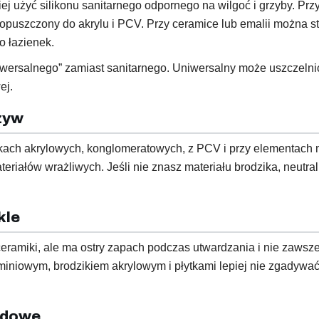
j użyć silikonu sanitarnego odpornego na wilgoć i grzyby. Prz
y dopuszczony do akrylu i PCV. Przy ceramice lub emalii można
o łazienek.
wersalnego” zamiast sanitarnego. Uniwersalny może uszczelnić s
ej.
rzyw
dzikach akrylowych, konglomeratowych, z PCV i przy elementac
ateriałów wrażliwych. Jeśli nie znasz materiału brodzika, neutra
kle
i ceramiki, ale ma ostry zapach podczas utwardzania i nie zaws
uminiowym, brodzikiem akrylowym i płytkami lepiej nie zgadywa
rydowe