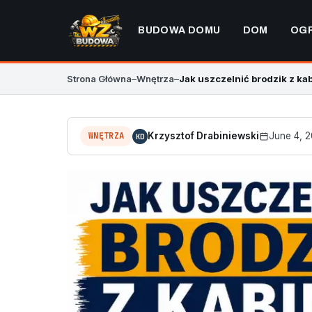
BUDOWA DOMU
DOM
OG
Strona Główna
–
Wnętrza
–
Jak uszczelnić brodzik z ka
WNĘTRZA
Krzysztof Drabiniewski
June 4, 
KD