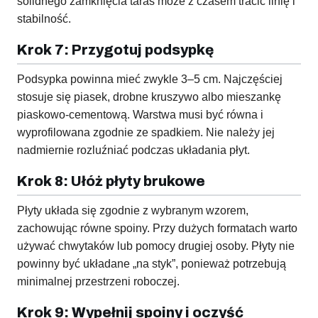
solidnego zamknięcia taras może z czasem tracić linię i
stabilność.
Krok 7: Przygotuj podsypkę
Podsypka powinna mieć zwykle 3–5 cm. Najczęściej
stosuje się piasek, drobne kruszywo albo mieszankę
piaskowo-cementową. Warstwa musi być równa i
wyprofilowana zgodnie ze spadkiem. Nie należy jej
nadmiernie rozluźniać podczas układania płyt.
Krok 8: Ułóż płyty brukowe
Płyty układa się zgodnie z wybranym wzorem,
zachowując równe spoiny. Przy dużych formatach warto
używać chwytaków lub pomocy drugiej osoby. Płyty nie
powinny być układane „na styk”, ponieważ potrzebują
minimalnej przestrzeni roboczej.
Krok 9: Wypełnij spoiny i oczyść