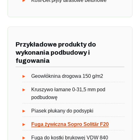
Kost-Bet płyty tarasowe betonowe
Przykładowe produkty do
wykonania podbudowy i
fugowania
Geowłóknina drogowa 150 g/m2
Kruszywo łamane 0-31,5 mm pod
podbudowę
Piasek płukany do podsypki
Fuga żywiczna Sopro Solitär F20
Fuga do kostki brukowej VDW 840