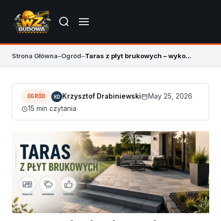
Strona Główna
–
Ogród
–
Taras z płyt brukowych – wykonanie, koszt i warstwy
OGRÓD
Krzysztof Drabiniewski
May 25, 2026
KD
15 min czytania