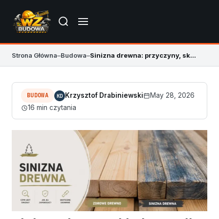
Strona Główna
–
Budowa
–
Sinizna drewna: przyczyny, skutki i co robić
BUDOWA
Krzysztof Drabiniewski
May 28, 2026
KD
16 min czytania