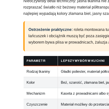
Nieoczywisty detal techniczny: jasna tkanina nie
rozpraszać światło niż beżowy materiał półtranspa
najlepiej wypadają kolory złamana biel, jasny szar
Ostrzeżenie praktyczne:
roleta montowana tuż
łańcuszek i obciążnik muszą być poza zasięgie
wyborem bywa plisa w prowadnicach, żaluzja a
PARAMETR
LEPSZY WYBÓR W KUCHNI
Rodzaj tkaniny
Gładki poliester, materiał pół
Kolor
Beż, szarość, złamana biel, j
Mechanizm
Kaseta z prowadnicami albo s
Czyszczenie
Materiał możliwy do przetarci