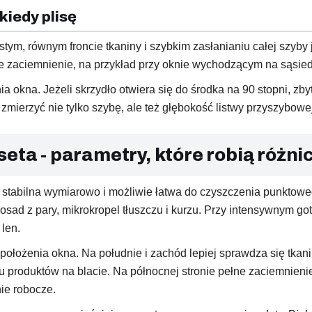
kiedy plisę
ostym, równym froncie tkaniny i szybkim zasłanianiu całej szyby
 zaciemnienie, na przykład przy oknie wychodzącym na sąsied
ia okna. Jeżeli skrzydło otwiera się do środka na 90 stopni,
mierzyć nie tylko szybę, ale też głębokość listwy przyszybowej
seta - parametry, które robią różn
 stabilna wymiarowo i możliwie łatwa do czyszczenia punktoweg
 osad z pary, mikrokropel tłuszczu i kurzu. Przy intensywnym go
 len.
położenia okna. Na południe i zachód lepiej sprawdza się tkan
iu produktów na blacie. Na północnej stronie pełne zaciemnieni
nie robocze.