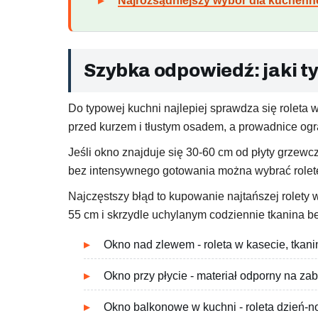
Najrozsądniejszy wybór dla kuchen
Szybka odpowiedź: jaki ty
Do typowej kuchni najlepiej sprawdza się roleta 
przed kurzem i tłustym osadem, a prowadnice ogr
Jeśli okno znajduje się 30-60 cm od płyty grzewcz
bez intensywnego gotowania można wybrać roletę 
Najczęstszy błąd to kupowanie najtańszej rolety 
55 cm i skrzydle uchylanym codziennie tkanina be
Okno nad zlewem - roleta w kasecie, tkanin
Okno przy płycie - materiał odporny na za
Okno balkonowe w kuchni - roleta dzień-no