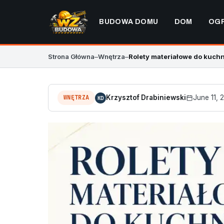
BUDOWA DOMU
DOM
OG
Strona Główna
–
Wnętrza
–
Rolety materiałowe do kuchn
WNĘTRZA
Krzysztof Drabiniewski
June 11, 
KD