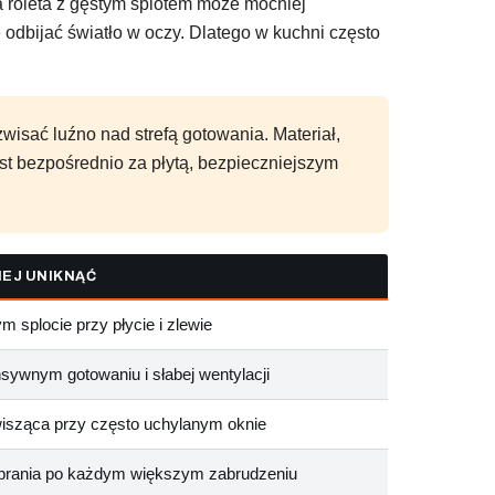
ła roleta z gęstym splotem może mocniej
e odbijać światło w oczy. Dlatego w kuchni często
wisać luźno nad strefą gotowania. Materiał,
est bezpośrednio za płytą, bezpieczniejszym
IEJ UNIKNĄĆ
m splocie przy płycie i zlewie
nsywnym gotowaniu i słabej wentylacji
wisząca przy często uchylanym oknie
prania po każdym większym zabrudzeniu