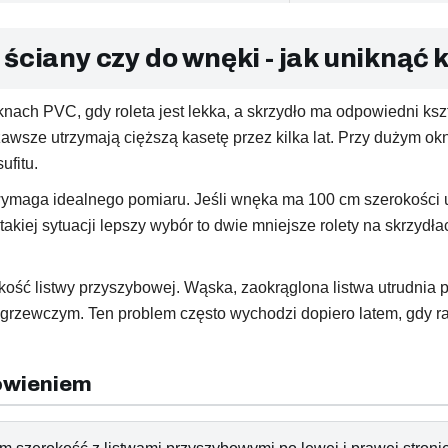
 ściany czy do wnęki - jak uniknąć
nach PVC, gdy roleta jest lekka, a skrzydło ma odpowiedni ksz
ze utrzymają cięższą kasetę przez kilka lat. Przy dużym oknie
ufitu.
wymaga idealnego pomiaru. Jeśli wnęka ma 100 cm szerokości u 
takiej sytuacji lepszy wybór to dwie mniejsze rolety na skrzy
kość listwy przyszybowej. Wąska, zaokrąglona listwa utrudnia 
 grzewczym. Ten problem często wychodzi dopiero latem, gdy ra
ówieniem