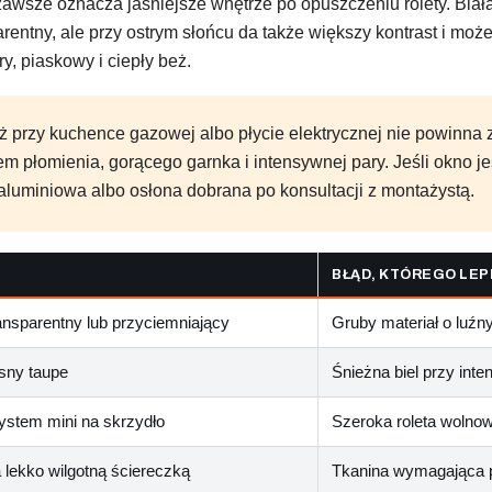
 zawsze oznacza jaśniejsze wnętrze po opuszczeniu rolety. Bia
rentny, ale przy ostrym słońcu da także większy kontrast i moż
y, piaskowy i ciepły beż.
 przy kuchence gazowej albo płycie elektrycznej nie powinna z
m płomienia, gorącego garnka i intensywnej pary. Jeśli okno j
luminiowa albo osłona dobrana po konsultacji z montażystą.
BŁĄD, KTÓREGO LEP
transparentny lub przyciemniający
Gruby materiał o luźny
asny taupe
Śnieżna biel przy inte
ystem mini na skrzydło
Szeroka roleta wolno
a lekko wilgotną ściereczką
Tkanina wymagająca 