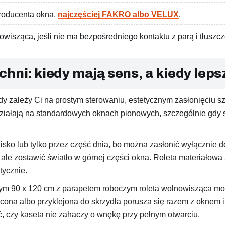
roducenta okna,
najczęściej FAKRO albo VELUX
.
nowisząca, jeśli nie ma bezpośredniego kontaktu z parą i tłuszc
hni: kiedy mają sens, a kiedy leps
dy zależy Ci na prostym sterowaniu, estetycznym zasłonięciu 
 działają na standardowych oknach pionowych, szczególnie gdy 
isko lub tylko przez część dnia, bo można zasłonić wyłącznie 
 ale zostawić światło w górnej części okna. Roleta materiałowa 
tycznie.
nym 90 x 120 cm z parapetem roboczym roleta wolnowisząca mo
na albo przyklejona do skrzydła porusza się razem z oknem i n
, czy kaseta nie zahaczy o wnękę przy pełnym otwarciu.