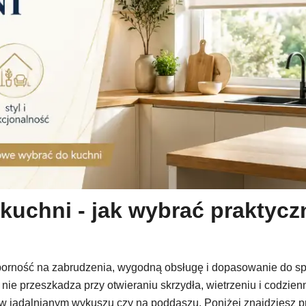
 kuchni - jak wybrać praktyc
porność na zabrudzenia, wygodną obsługę i dopasowanie do sp
ż nie przeszkadza przy otwieraniu skrzydła, wietrzeniu i codzie
, w jadalnianym wykuszu czy na poddaszu. Poniżej znajdziesz 