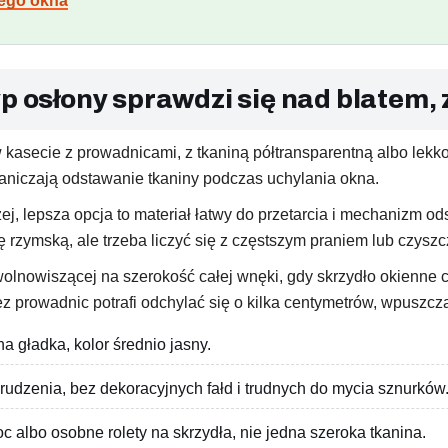
nego okna
p osłony sprawdzi się nad blatem, 
w kasecie z prowadnicami, z tkaniną półtransparentną albo lekko
aniczają odstawanie tkaniny podczas uchylania okna.
ej, lepsza opcja to materiał łatwy do przetarcia i mechanizm ods
rzymską, ale trzeba liczyć się z częstszym praniem lub czysz
wolnowiszącej na szerokość całej wnęki, gdy skrzydło okienne c
z prowadnic potrafi odchylać się o kilka centymetrów, wpuszcza
a gładka, kolor średnio jasny.
brudzenia, bez dekoracyjnych fałd i trudnych do mycia sznurków
c albo osobne rolety na skrzydła, nie jedna szeroka tkanina.