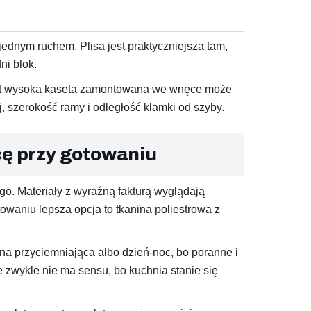
 jednym ruchem. Plisa jest praktyczniejsza tam,
ni blok.
 zbyt wysoka kaseta zamontowana we wnęce może
, szerokość ramy i odległość klamki od szyby.
icę przy gotowaniu
o. Materiały z wyraźną fakturą wyglądają
towaniu lepsza opcja to tkanina poliestrowa z
ina przyciemniająca albo dzień-noc, bo poranne i
e zwykle nie ma sensu, bo kuchnia stanie się