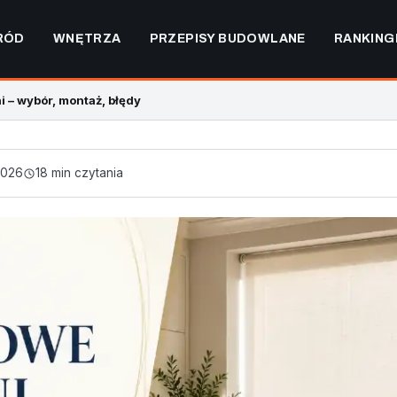
RÓD
WNĘTRZA
PRZEPISY BUDOWLANE
RANKING
i – wybór, montaż, błędy
2026
18 min czytania