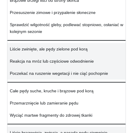
Brązowe brzegi liści od strony słońca
Przesuszenie zimowe i przypalenie słoneczne
Sprawdzić wilgotność gleby, podlewać stopniowo, osłaniać w
kolejnym sezonie
Liście zwinięte, ale pędy zielone pod korą
Reakcja na mróz lub częściowe odwodnienie
Poczekać na ruszenie wegetacji i nie ciąć pochopnie
Całe pędy suche, kruche i brązowe pod korą
Przemarznięcie lub zamieranie pędu
Wyciąć martwe fragmenty do zdrowej tkanki
Liście brązowieją, zwisają, a nasada pędu ciemnieje