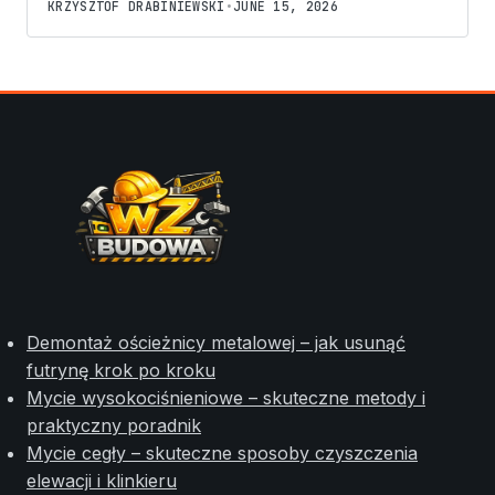
KRZYSZTOF DRABINIEWSKI
•
JUNE 15, 2026
Demontaż ościeżnicy metalowej – jak usunąć
futrynę krok po kroku
Mycie wysokociśnieniowe – skuteczne metody i
praktyczny poradnik
Mycie cegły – skuteczne sposoby czyszczenia
elewacji i klinkieru