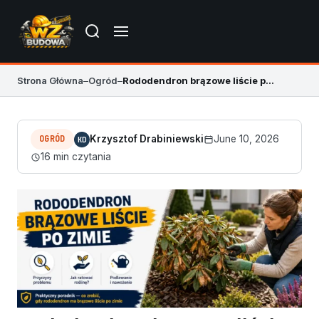
Strona Główna
–
Ogród
–
Rododendron brązowe liście po zimie – kiedy ciąć, a kiedy czekać
OGRÓD
Krzysztof Drabiniewski
June 10, 2026
KD
16 min czytania