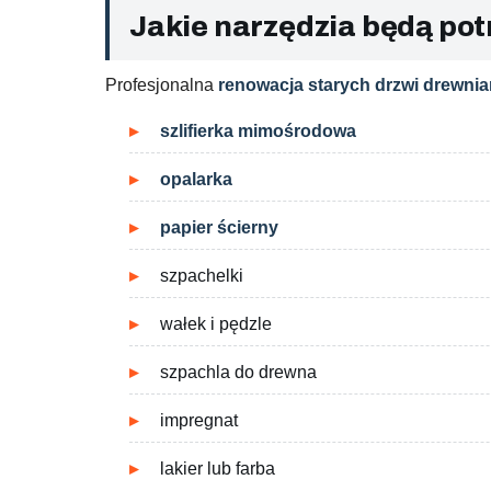
Jakie narzędzia będą po
Profesjonalna
renowacja starych drzwi drewni
szlifierka mimośrodowa
opalarka
papier ścierny
szpachelki
wałek i pędzle
szpachla do drewna
impregnat
lakier lub farba