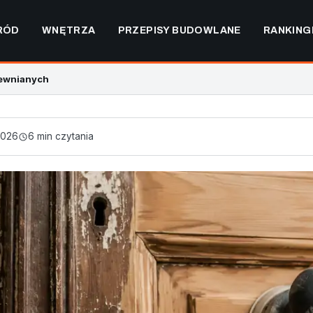
RÓD
WNĘTRZA
PRZEPISY BUDOWLANE
RANKING
rewnianych
2026
6 min czytania