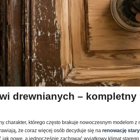
wi drewnianych – kompletny 
alny charakter, którego często brakuje nowoczesnym modelom 
rawiają, że coraz więcej osób decyduje się na
renowację star
jak nowe, a jednocześnie zachować wyjątkowy klimat starego