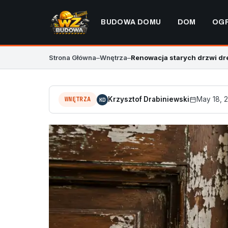
BUDOWA DOMU
DOM
OG
Strona Główna
–
Wnętrza
–
Renowacja starych drzwi d
WNĘTRZA
Krzysztof Drabiniewski
May 18, 
KD