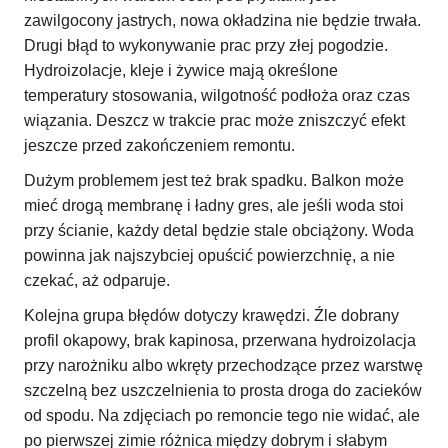
zawilgocony jastrych, nowa okładzina nie będzie trwała.
Drugi błąd to wykonywanie prac przy złej pogodzie.
Hydroizolacje, kleje i żywice mają określone
temperatury stosowania, wilgotność podłoża oraz czas
wiązania. Deszcz w trakcie prac może zniszczyć efekt
jeszcze przed zakończeniem remontu.
Dużym problemem jest też brak spadku. Balkon może
mieć drogą membranę i ładny gres, ale jeśli woda stoi
przy ścianie, każdy detal będzie stale obciążony. Woda
powinna jak najszybciej opuścić powierzchnię, a nie
czekać, aż odparuje.
Kolejna grupa błędów dotyczy krawędzi. Źle dobrany
profil okapowy, brak kapinosa, przerwana hydroizolacja
przy narożniku albo wkręty przechodzące przez warstwę
szczelną bez uszczelnienia to prosta droga do zacieków
od spodu. Na zdjęciach po remoncie tego nie widać, ale
po pierwszej zimie różnica między dobrym i słabym