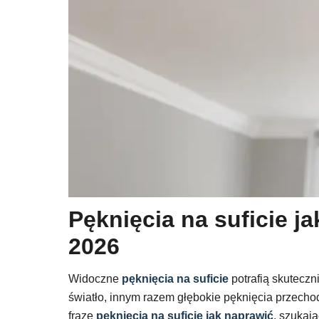
Pęknięcia na suficie 
2026
Widoczne
pęknięcia na suficie
potrafią skutecz
światło, innym razem głębokie pęknięcia przech
frazę
pęknięcia na suficie jak naprawić
, szukaj