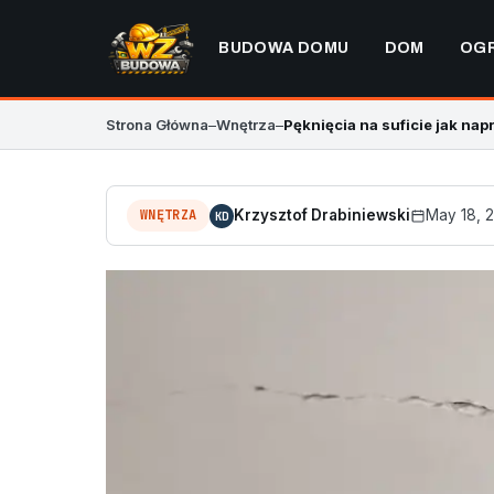
BUDOWA DOMU
DOM
OG
Strona Główna
–
Wnętrza
–
Pęknięcia na suficie jak na
WNĘTRZA
Krzysztof Drabiniewski
May 18, 
KD