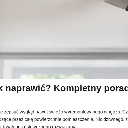
jak naprawić? Kompletny pora
nie zepsuć wygląd nawet świeżo wyremontowanego wnętrza. Cza
odzące przez całą powierzchnię pomieszczenia. Nic dziwnego, 
ąc trwałego i estetycznego rozwiązania.