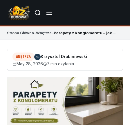
Strona Główna
–
Wnętrza
–
Parapety z konglomeratu – jak wybrać najlepszy?
WNĘTRZA
Krzysztof Drabiniewski
KD
May 28, 2026
7 min czytania