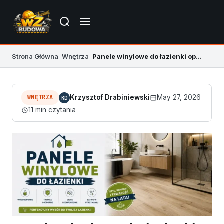
Strona Główna
–
Wnętrza
–
Panele winylowe do łazienki opinie – czy warto
WNĘTRZA
Krzysztof Drabiniewski
May 27, 2026
KD
11 min czytania