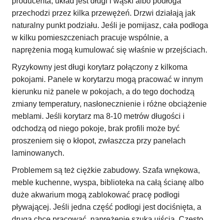
producenta, układ jest długi i wąski albo podłoga
przechodzi przez kilka przewężeń. Drzwi działają jak
naturalny punkt podziału. Jeśli je pomijasz, cała podłoga
w kilku pomieszczeniach pracuje wspólnie, a
naprężenia mogą kumulować się właśnie w przejściach.
Ryzykowny jest długi korytarz połączony z kilkoma
pokojami. Panele w korytarzu mogą pracować w innym
kierunku niż panele w pokojach, a do tego dochodzą
zmiany temperatury, nasłonecznienie i różne obciążenie
meblami. Jeśli korytarz ma 8-10 metrów długości i
odchodzą od niego pokoje, brak profili może być
proszeniem się o kłopot, zwłaszcza przy panelach
laminowanych.
Problemem są też ciężkie zabudowy. Szafa wnękowa,
meble kuchenne, wyspa, biblioteka na całą ścianę albo
duże akwarium mogą zablokować pracę podłogi
pływającej. Jeśli jedna część podłogi jest dociśnięta, a
druga chce pracować, naprężenie szuka ujścia. Często