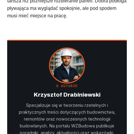
tańsza niż późniejsze rozbieranie paneli. Dobra podłoga
pływająca ma wyglądać spokojnie, ale pod spodem
musi mieć miejsce na pracę.
O AUTORZE
Krzysztof Drabiniewski
Specjalizuje się w tworzeniu rzetelnych i
praktycznych treści dotyczących budownictwa,
remontów oraz nowoczesnych technologii
budowlanych. Na portalu WZBudowa publikuje
poradniki, analizy, aktualności oraz wskazówki,