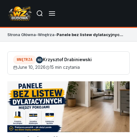
Strona Główna
–
Wnętrza
–
Panele bez listew dylatacyjnych między pokojami – kiedy można
WNĘTRZA
Krzysztof Drabiniewski
KD
June 10, 2026
15 min czytania