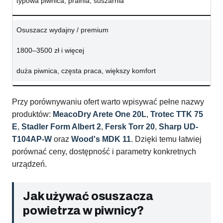
typowa piwnica, pralnia, suszarnia
Osuszacz wydajny / premium
1800–3500 zł i więcej
duża piwnica, częsta praca, większy komfort
Przy porównywaniu ofert warto wpisywać pełne nazwy
produktów:
MeacoDry Arete One 20L
,
Trotec TTK 75
E
,
Stadler Form Albert 2
,
Fersk Torr 20
,
Sharp UD-
T104AP-W
oraz
Wood's MDK 11
. Dzięki temu łatwiej
porównać ceny, dostępność i parametry konkretnych
urządzeń.
Jak używać osuszacza
powietrza w piwnicy?