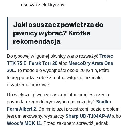
osuszacz elektryczny.
Jaki osuszacz powietrza do
piwnicy wybrać? Krótka
rekomendacja
Do typowej wilgotnej piwnicy warto rozważyć
Trotec
TTK 75 E
,
Fersk Torr 20
albo
MeacoDry Arete One
20L
. To modele o wydajności około 20 l/24 h, które
lepiej poradzą sobie z realną wilgocią niż małe
urządzenia biurkowe.
Do większej piwnicy, suszarni albo pomieszczenia
gospodarczego dobrym wyborem może być
Stadler
Form Albert 2
. Do mniejszej przestrzeni, gdzie problem
jest umiarkowany, wystarczy
Sharp UD-T104AP-W
albo
Wood's MDK 11
. Przed zakupem sprawdź jednak