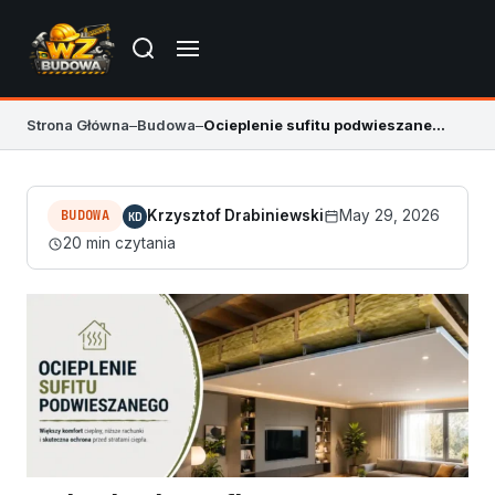
Strona Główna
–
Budowa
–
Ocieplenie sufitu podwieszanego: materiały i montaż
BUDOWA
Krzysztof Drabiniewski
May 29, 2026
KD
20 min czytania