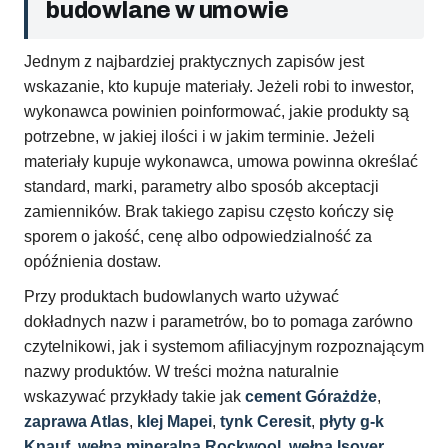
budowlane w umowie
Jednym z najbardziej praktycznych zapisów jest
wskazanie, kto kupuje materiały. Jeżeli robi to inwestor,
wykonawca powinien poinformować, jakie produkty są
potrzebne, w jakiej ilości i w jakim terminie. Jeżeli
materiały kupuje wykonawca, umowa powinna określać
standard, marki, parametry albo sposób akceptacji
zamienników. Brak takiego zapisu często kończy się
sporem o jakość, cenę albo odpowiedzialność za
opóźnienia dostaw.
Przy produktach budowlanych warto używać
dokładnych nazw i parametrów, bo to pomaga zarówno
czytelnikowi, jak i systemom afiliacyjnym rozpoznającym
nazwy produktów. W treści można naturalnie
wskazywać przykłady takie jak
cement Górażdże
,
zaprawa Atlas
,
klej Mapei
,
tynk Ceresit
,
płyty g-k
Knauf
,
wełna mineralna Rockwool
,
wełna Isover
,