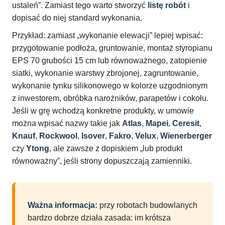
ustaleń”. Zamiast tego warto stworzyć
listę robót
i
dopisać do niej standard wykonania.
Przykład: zamiast „wykonanie elewacji” lepiej wpisać:
przygotowanie podłoża, gruntowanie, montaż styropianu
EPS 70 grubości 15 cm lub równoważnego, zatopienie
siatki, wykonanie warstwy zbrojonej, zagruntowanie,
wykonanie tynku silikonowego w kolorze uzgodnionym
z inwestorem, obróbka narożników, parapetów i cokołu.
Jeśli w grę wchodzą konkretne produkty, w umowie
można wpisać nazwy takie jak
Atlas
,
Mapei
,
Ceresit
,
Knauf
,
Rockwool
,
Isover
,
Fakro
,
Velux
,
Wienerberger
czy
Ytong
, ale zawsze z dopiskiem „lub produkt
równoważny”, jeśli strony dopuszczają zamienniki.
Ważna informacja:
przy robotach budowlanych
bardzo dobrze działa zasada: im krótsza