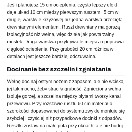
Jeśli planujesz 15 cm ocieplenia, często lepszy efekt
daje układ 10 cm między pierwszym rusztem i 5 cm w
drugiej warstwie krzyżowej niż jedna warstwa przecięta
drewnianymi elementami. Ruszt drewniany ma gorszą
izolacyjność niż wełna, więc działa jak powtarzalny
mostek. Druga warstwa przykrywa te miejsca i poprawia
ciągłość ocieplenia. Przy grubości 20 cm różnica w
detalach jest jeszcze bardziej odczuwalna.
Docinanie bez szczelin i zgniatania
Wełnę docinaj ostrym nożem z zapasem, ale nie wciskaj
jej tak mocno, żeby straciła grubość. Zgnieciona wełna
izoluje gorzej, a szczelina między płytami tworzy kanał
przewiewu. Przy rozstawie rusztu 60 cm materiał o
szerokości dopasowanej do systemu zwykle montuje się
szybciej i czyściej niż przypadkowe docinki z odpadów.
Resztki zostaw na małe pola przy oknach, ale nie buduj