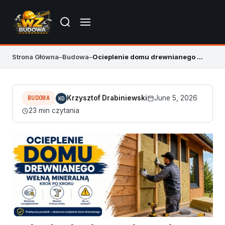
Strona Główna
–
Budowa
–
Ocieplenie domu drewnianego wełną mineralną krok po kroku
BUDOWA
Krzysztof Drabiniewski
June 5, 2026
KD
23 min czytania