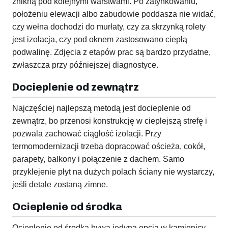
znikną pod kolejnymi warstwami. Po zatynkowaniu,
położeniu elewacji albo zabudowie poddasza nie widać,
czy wełna dochodzi do murłaty, czy za skrzynką rolety
jest izolacja, czy pod oknem zastosowano ciepłą
podwalinę. Zdjęcia z etapów prac są bardzo przydatne,
zwłaszcza przy późniejszej diagnostyce.
Docieplenie od zewnątrz
Najczęściej najlepszą metodą jest docieplenie od
zewnątrz, bo przenosi konstrukcję w cieplejszą strefę i
pozwala zachować ciągłość izolacji. Przy
termomodernizacji trzeba dopracować ościeża, cokół,
parapety, balkony i połączenie z dachem. Samo
przyklejenie płyt na dużych polach ściany nie wystarczy,
jeśli detale zostaną zimne.
Ocieplenie od środka
Ocieplenie od środka bywa jedyną opcją w kamienicy,