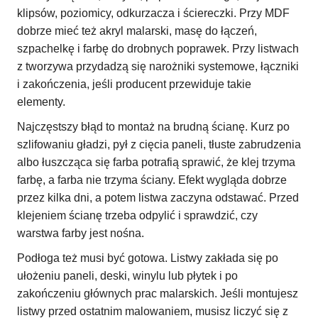
klipsów, poziomicy, odkurzacza i ściereczki. Przy MDF
dobrze mieć też akryl malarski, masę do łączeń,
szpachelkę i farbę do drobnych poprawek. Przy listwach
z tworzywa przydadzą się narożniki systemowe, łączniki
i zakończenia, jeśli producent przewiduje takie
elementy.
Najczęstszy błąd to montaż na brudną ścianę. Kurz po
szlifowaniu gładzi, pył z cięcia paneli, tłuste zabrudzenia
albo łuszcząca się farba potrafią sprawić, że klej trzyma
farbę, a farba nie trzyma ściany. Efekt wygląda dobrze
przez kilka dni, a potem listwa zaczyna odstawać. Przed
klejeniem ścianę trzeba odpylić i sprawdzić, czy
warstwa farby jest nośna.
Podłoga też musi być gotowa. Listwy zakłada się po
ułożeniu paneli, deski, winylu lub płytek i po
zakończeniu głównych prac malarskich. Jeśli montujesz
listwy przed ostatnim malowaniem, musisz liczyć się z