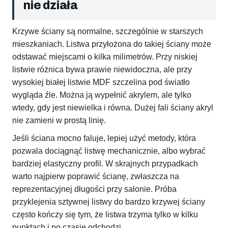
nie działa
Krzywe ściany są normalne, szczególnie w starszych
mieszkaniach. Listwa przyłożona do takiej ściany może
odstawać miejscami o kilka milimetrów. Przy niskiej
listwie różnica bywa prawie niewidoczna, ale przy
wysokiej białej listwie MDF szczelina pod światło
wygląda źle. Można ją wypełnić akrylem, ale tylko
wtedy, gdy jest niewielka i równa. Dużej fali ściany akryl
nie zamieni w prostą linię.
Jeśli ściana mocno faluje, lepiej użyć metody, która
pozwala dociągnąć listwę mechanicznie, albo wybrać
bardziej elastyczny profil. W skrajnych przypadkach
warto najpierw poprawić ścianę, zwłaszcza na
reprezentacyjnej długości przy salonie. Próba
przyklejenia sztywnej listwy do bardzo krzywej ściany
często kończy się tym, że listwa trzyma tylko w kilku
punktach i po czasie odchodzi.