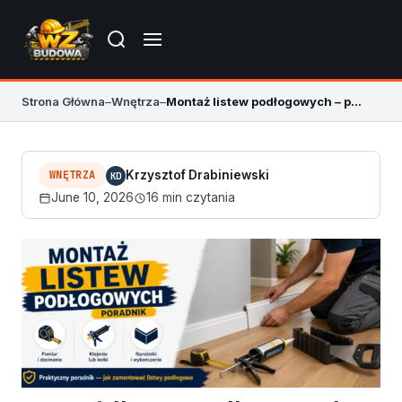
Strona Główna
–
Wnętrza
–
Montaż listew podłogowych – poradnik bez krzywych narożników
WNĘTRZA
Krzysztof Drabiniewski
KD
June 10, 2026
16 min czytania