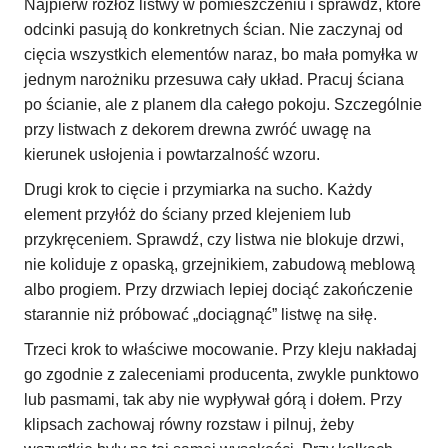
Najpierw rozłóż listwy w pomieszczeniu i sprawdź, które
odcinki pasują do konkretnych ścian. Nie zaczynaj od
cięcia wszystkich elementów naraz, bo mała pomyłka w
jednym narożniku przesuwa cały układ. Pracuj ściana
po ścianie, ale z planem dla całego pokoju. Szczególnie
przy listwach z dekorem drewna zwróć uwagę na
kierunek usłojenia i powtarzalność wzoru.
Drugi krok to cięcie i przymiarka na sucho. Każdy
element przyłóż do ściany przed klejeniem lub
przykręceniem. Sprawdź, czy listwa nie blokuje drzwi,
nie koliduje z opaską, grzejnikiem, zabudową meblową
albo progiem. Przy drzwiach lepiej dociąć zakończenie
starannie niż próbować „dociągnąć” listwę na siłę.
Trzeci krok to właściwe mocowanie. Przy kleju nakładaj
go zgodnie z zaleceniami producenta, zwykle punktowo
lub pasmami, tak aby nie wypływał górą i dołem. Przy
klipsach zachowaj równy rozstaw i pilnuj, żeby