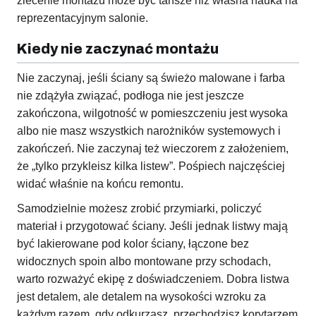
zlecenie montażu może być tańsze niż własna nauka na
reprezentacyjnym salonie.
Kiedy nie zaczynać montażu
Nie zaczynaj, jeśli ściany są świeżo malowane i farba
nie zdążyła związać, podłoga nie jest jeszcze
zakończona, wilgotność w pomieszczeniu jest wysoka
albo nie masz wszystkich narożników systemowych i
zakończeń. Nie zaczynaj też wieczorem z założeniem,
że „tylko przykleisz kilka listew”. Pośpiech najczęściej
widać właśnie na końcu remontu.
Samodzielnie możesz zrobić przymiarki, policzyć
materiał i przygotować ściany. Jeśli jednak listwy mają
być lakierowane pod kolor ściany, łączone bez
widocznych spoin albo montowane przy schodach,
warto rozważyć ekipę z doświadczeniem. Dobra listwa
jest detalem, ale detalem na wysokości wzroku za
każdym razem, gdy odkurzasz, przechodzisz korytarzem