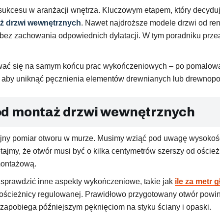
ukcesu w aranżacji wnętrza. Kluczowym etapem, który decyduje 
ż drzwi wewnętrznych
. Nawet najdroższe modele drzwi od r
b bez zachowania odpowiednich dylatacji. W tym poradniku przean
ać się na samym końcu prac wykończeniowych – po pomalowani
 aby uniknąć pęcznienia elementów drewnianych lub drewnop
od montaż drzwi wewnętrznych
zyjny pomiar otworu w murze. Musimy wziąć pod uwagę wysoko
tajmy, że otwór musi być o kilka centymetrów szerszy od oście
montażową.
w sprawdzić inne aspekty wykończeniowe, takie jak
ile za metr 
ścieżnicy regulowanej. Prawidłowo przygotowany otwór powinie
 zapobiega późniejszym pęknięciom na styku ściany i opaski.