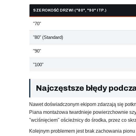
SZEROKOŚĆ DRZWI ("80", "90" ITP.)
"70"
"80" (Standard)
"90"
"100"
Najczęstsze błędy podcza
Nawet doświadczonym ekipom zdarzają się potkni
Piana montażowa twardnieje powierzchownie szybk
"wciśnięciem" ościeżnicy do środka, przez co skr
Kolejnym problemem jest brak zachowania pionu o