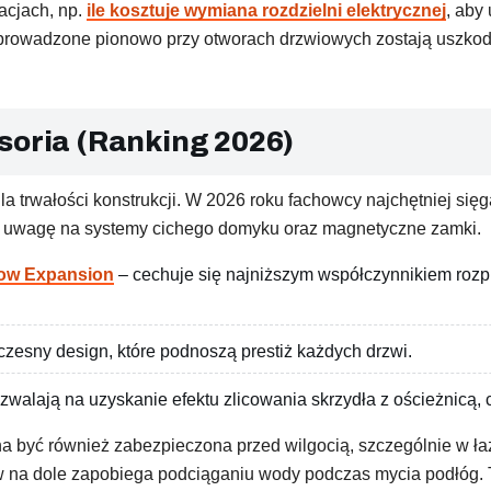
acjach, np.
ile kosztuje wymiana rozdzielni elektrycznej
, aby
 prowadzone pionowo przy otworach drzwiowych zostają uszko
soria (Ranking 2026)
a trwałości konstrukcji. W 2026 roku fachowcy najchętniej się
ić uwagę na systemy cichego domyku oraz magnetyczne zamki.
ow Expansion
– cechuje się najniższym współczynnikiem rozp
czesny design, które podnoszą prestiż każdych drzwi.
zwalają na uzyskanie efektu zlicowania skrzydła z ościeżnicą,
 być również zabezpieczona przed wilgocią, szczególnie w ła
 na dole zapobiega podciąganiu wody podczas mycia podłóg. T