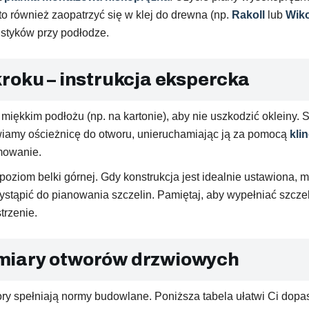
rto również zaopatrzyć się w klej do drewna (np.
Rakoll
lub
Wiko
 styków przy podłodze.
roku – instrukcja ekspercka
miękkim podłożu (np. na kartonie), aby nie uszkodzić okleiny
awiamy ościeżnicę do otworu, unieruchamiając ją za pomocą
kli
mowanie.
ziom belki górnej. Gdy konstrukcja jest idealnie ustawiona,
tąpić do pianowania szczelin. Pamiętaj, aby wypełniać szczeli
trzenie.
miary otworów drzwiowych
ry spełniają normy budowlane. Poniższa tabela ułatwi Ci dopa