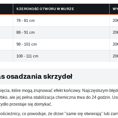
SZEROKOŚĆ OTWORU W MURZE
WY
78 - 81 cm
20
88 - 91 cm
20
98 - 101 cm
20
108 - 111 cm
20
s osadzania skrzydeł
ęcia, które mogą zrujnować efekt końcowy. Najczęstszym błęd
o, ale jej pełna stabilizacja chemiczna trwa do 24 godzin. Us
zydło przestaje się domykać.
ścieżnicy, co powoduje, że drzwi "same się otwierają" lub za