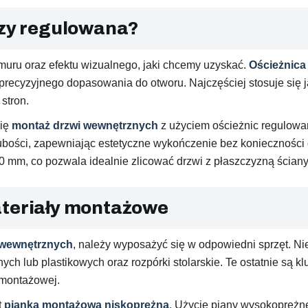
czy regulowana?
 muru oraz efektu wizualnego, jaki chcemy uzyskać.
Ościeżnica 
recyzyjnego dopasowania do otworu. Najczęściej stosuje się j
stron.
się
montaż drzwi wewnętrznych
z użyciem ościeżnic regulowan
bości, zapewniając estetyczne wykończenie bez konieczności d
20 mm, co pozwala idealnie zlicować drzwi z płaszczyzną ściany
ateriały montażowe
 wewnętrznych
, należy wyposażyć się w odpowiedni sprzęt. 
nych lub plastikowych oraz rozpórki stolarskie. Te ostatnie są 
 montażowej.
t
pianka montażowa niskoprężna
. Użycie piany wysokoprężne