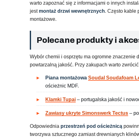
warto zapoznać się z informacjami o innych instal
jest
montaż drzwi wewnętrznych
. Często kable
montażowe.
Polecane produkty i akce
Wybór chemii i osprzętu ma ogromne znaczenie dl
powtarzalną jakość. Przy zakupach warto zwróc
Piana montażowa
Soudal Soudafoam L
ościeżnic MDF.
Klamki Tupai
– portugalska jakość i nowo
Zawiasy ukryte Simonswerk Tectus
– po
Odpowiednia
przestrzeń pod ościeżnicą
powinna
tworzywa sztucznego zamiast drewnianych klinów