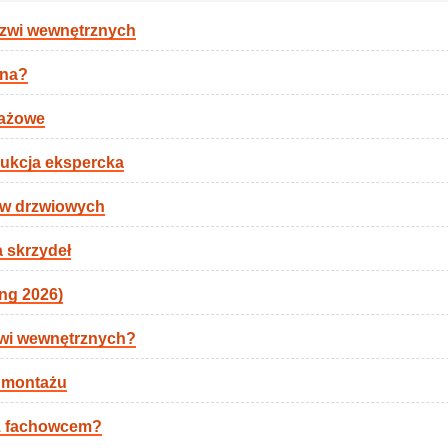
rzwi wewnętrznych
ana?
tażowe
rukcja ekspercka
ów drzwiowych
 skrzydeł
ing 2026)
rzwi wewnętrznych?
o montażu
 z fachowcem?