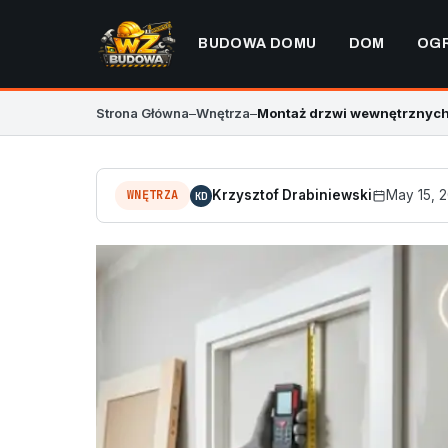
BUDOWA DOMU
DOM
OG
Strona Główna
–
Wnętrza
–
Montaż drzwi wewnętrznych 
WNĘTRZA
Krzysztof Drabiniewski
May 15, 
KD