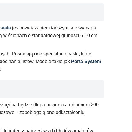
stała
jest rozwiązaniem tańszym, ale wymaga
ą w ścianach o standardowej grubości 6-10 cm,
ych. Posiadają one specjalne opaski, które
ocinania listew. Modele takie jak
Porta System
.
Niezbędna będzie długa poziomica (minimum 200
kluczowe – zapobiegają one odkształceniu
j to jeden z najczęstszych błędów amatorów,