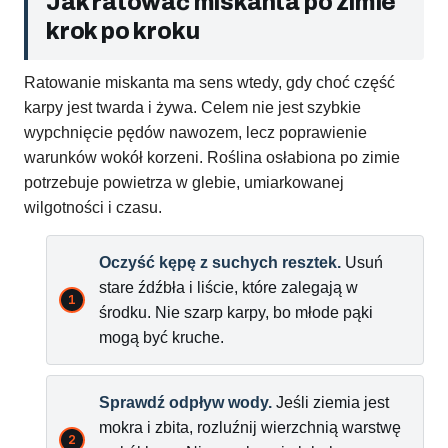
Jak ratować miskanta po zimie
krok po kroku
Ratowanie miskanta ma sens wtedy, gdy choć część
karpy jest twarda i żywa. Celem nie jest szybkie
wypchnięcie pędów nawozem, lecz poprawienie
warunków wokół korzeni. Roślina osłabiona po zimie
potrzebuje powietrza w glebie, umiarkowanej
wilgotności i czasu.
Oczyść kępę z suchych resztek.
Usuń
stare źdźbła i liście, które zalegają w
środku. Nie szarp karpy, bo młode pąki
mogą być kruche.
Sprawdź odpływ wody.
Jeśli ziemia jest
mokra i zbita, rozluźnij wierzchnią warstwę