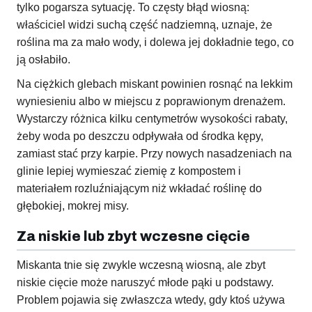
tylko pogarsza sytuację. To częsty błąd wiosną:
właściciel widzi suchą część nadziemną, uznaje, że
roślina ma za mało wody, i dolewa jej dokładnie tego, co
ją osłabiło.
Na ciężkich glebach miskant powinien rosnąć na lekkim
wyniesieniu albo w miejscu z poprawionym drenażem.
Wystarczy różnica kilku centymetrów wysokości rabaty,
żeby woda po deszczu odpływała od środka kępy,
zamiast stać przy karpie. Przy nowych nasadzeniach na
glinie lepiej wymieszać ziemię z kompostem i
materiałem rozluźniającym niż wkładać roślinę do
głębokiej, mokrej misy.
Za niskie lub zbyt wczesne cięcie
Miskanta tnie się zwykle wczesną wiosną, ale zbyt
niskie cięcie może naruszyć młode pąki u podstawy.
Problem pojawia się zwłaszcza wtedy, gdy ktoś używa