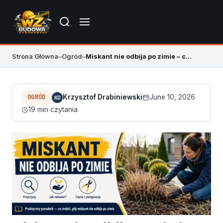
Strona Główna
–
Ogród
–
Miskant nie odbija po zimie – co robić krok po kroku
OGRÓD
Krzysztof Drabiniewski
June 10, 2026
KD
19 min czytania