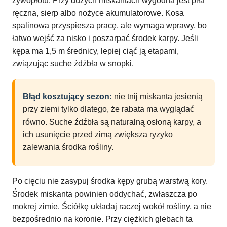
żywopłotu. Przy dużych miskantach wygodna jest piła
ręczna, sierp albo nożyce akumulatorowe. Kosa
spalinowa przyspiesza pracę, ale wymaga wprawy, bo
łatwo wejść za nisko i poszarpać środek karpy. Jeśli
kępa ma 1,5 m średnicy, lepiej ciąć ją etapami,
związując suche źdźbła w snopki.
Błąd kosztujący sezon:
nie tnij miskanta jesienią
przy ziemi tylko dlatego, że rabata ma wyglądać
równo. Suche źdźbła są naturalną osłoną karpy, a
ich usunięcie przed zimą zwiększa ryzyko
zalewania środka rośliny.
Po cięciu nie zasypuj środka kępy grubą warstwą kory.
Środek miskanta powinien oddychać, zwłaszcza po
mokrej zimie. Ściółkę układaj raczej wokół rośliny, a nie
bezpośrednio na koronie. Przy ciężkich glebach ta