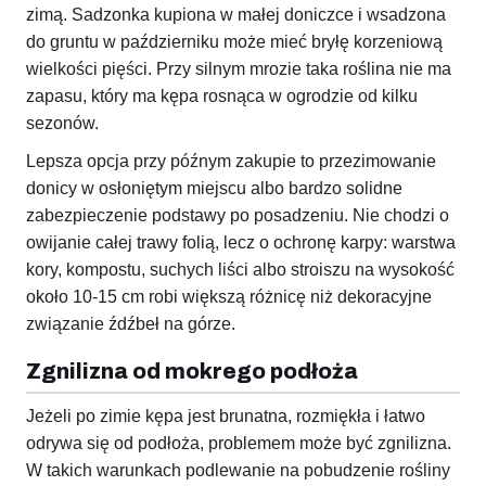
zimą. Sadzonka kupiona w małej doniczce i wsadzona
do gruntu w październiku może mieć bryłę korzeniową
wielkości pięści. Przy silnym mrozie taka roślina nie ma
zapasu, który ma kępa rosnąca w ogrodzie od kilku
sezonów.
Lepsza opcja przy późnym zakupie to przezimowanie
donicy w osłoniętym miejscu albo bardzo solidne
zabezpieczenie podstawy po posadzeniu. Nie chodzi o
owijanie całej trawy folią, lecz o ochronę karpy: warstwa
kory, kompostu, suchych liści albo stroiszu na wysokość
około 10-15 cm robi większą różnicę niż dekoracyjne
związanie źdźbeł na górze.
Zgnilizna od mokrego podłoża
Jeżeli po zimie kępa jest brunatna, rozmiękła i łatwo
odrywa się od podłoża, problemem może być zgnilizna.
W takich warunkach podlewanie na pobudzenie rośliny