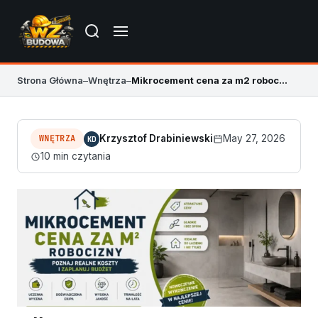
Strona Główna
–
Wnętrza
–
Mikrocement cena za m2 robocizny – koszt 2026
WNĘTRZA
Krzysztof Drabiniewski
May 27, 2026
KD
10 min czytania