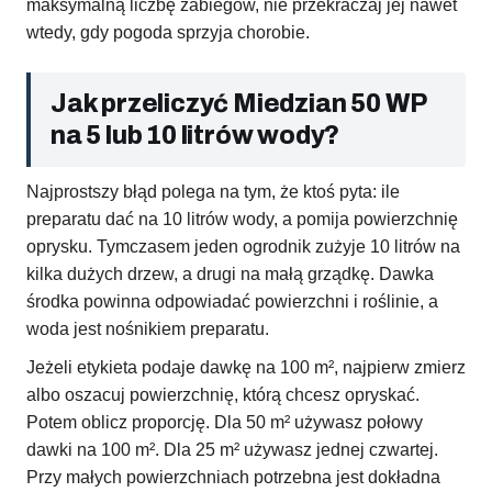
maksymalną liczbę zabiegów, nie przekraczaj jej nawet
wtedy, gdy pogoda sprzyja chorobie.
Jak przeliczyć Miedzian 50 WP
na 5 lub 10 litrów wody?
Najprostszy błąd polega na tym, że ktoś pyta: ile
preparatu dać na 10 litrów wody, a pomija powierzchnię
oprysku. Tymczasem jeden ogrodnik zużyje 10 litrów na
kilka dużych drzew, a drugi na małą grządkę. Dawka
środka powinna odpowiadać powierzchni i roślinie, a
woda jest nośnikiem preparatu.
Jeżeli etykieta podaje dawkę na 100 m², najpierw zmierz
albo oszacuj powierzchnię, którą chcesz opryskać.
Potem oblicz proporcję. Dla 50 m² używasz połowy
dawki na 100 m². Dla 25 m² używasz jednej czwartej.
Przy małych powierzchniach potrzebna jest dokładna