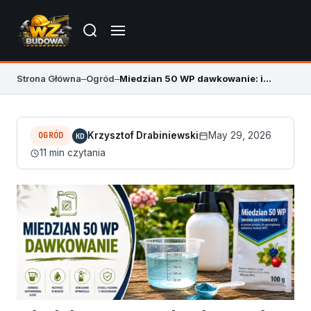
Strona Główna
–
Ogród
–
Miedzian 50 WP dawkowanie: ile na oprysk?
OGRÓD
Krzysztof Drabiniewski
May 29, 2026
KD
11 min czytania