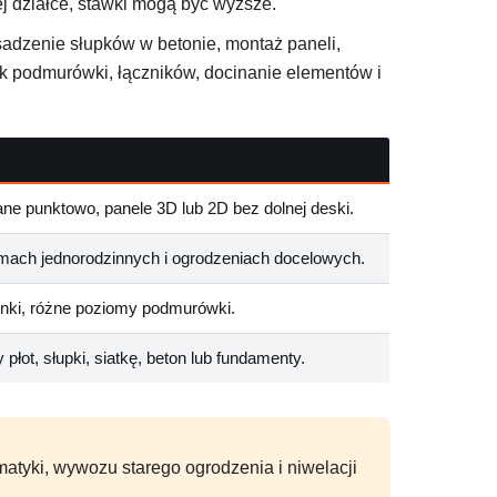
j działce, stawki mogą być wyższe.
sadzenie słupków w betonie, montaż paneli,
k podmurówki, łączników, docinanie elementów i
ane punktowo, panele 3D lub 2D bez dolnej deski.
mach jednorodzinnych i ogrodzeniach docelowych.
nki, różne poziomy podmurówki.
ot, słupki, siatkę, beton lub fundamenty.
omatyki, wywozu starego ogrodzenia i niwelacji