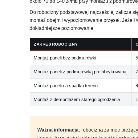
około 70 do 140 zł/mb przy montażu z podmurówką
Do robocizny podstawowej najczęściej zalicza się
montaż obejm i wypoziomowanie przęseł. Jeżeli
dokładniejsze poziomowanie.
ZAKRES ROBOCIZNY
Montaż paneli bez podmurówki
5
Montaż paneli z podmurówką prefabrykowaną
7
Montaż paneli na spadku terenu
9
Montaż z demontażem starego ogrodzenia
1
Ważna informacja:
robocizna za metr bieżący 
terenu. Te pozycje trzeba potwierdzić w koszto