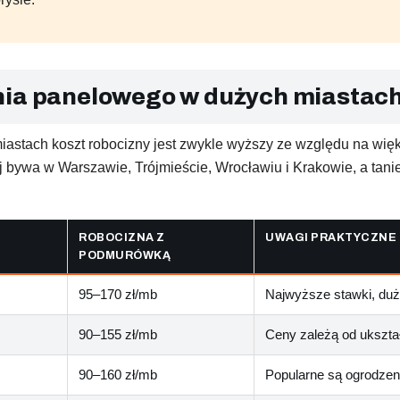
nia panelowego w dużych miastac
iastach koszt robocizny jest zwykle wyższy ze względu na więk
j bywa w Warszawie, Trójmieście, Wrocławiu i Krakowie, a tani
ROBOCIZNA Z
UWAGI PRAKTYCZNE
PODMURÓWKĄ
95–170 zł/mb
Najwyższe stawki, duży
90–155 zł/mb
Ceny zależą od ukształ
90–160 zł/mb
Popularne są ogrodzen