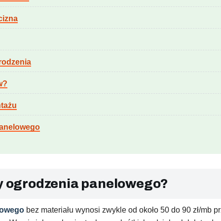
cizna
rodzenia
w?
ntażu
panelowego
ny ogrodzenia panelowego?
lowego
bez materiału wynosi zwykle od około 50 do 90 zł/mb 