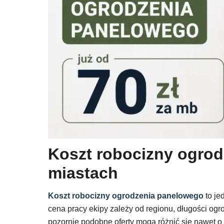
Koszt robocizny ogro
miastach
Koszt robocizny ogrodzenia panelowego
to je
cena pracy ekipy zależy od regionu, długości ogro
pozornie podobne oferty mogą różnić się nawet o k