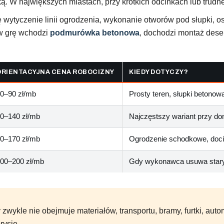
. W największych miastach, przy krótkich odcinkach lub trudne
 wytyczenie linii ogrodzenia, wykonanie otworów pod słupki, o
 w grę wchodzi
podmurówka betonowa
, dochodzi montaż dese
ORIENTACYJNA CENA ROBOCIZNY
KIEDY DOTYCZY?
0–90 zł/mb
Prosty teren, słupki betonow
0–140 zł/mb
Najczęstszy wariant przy do
0–170 zł/mb
Ogrodzenie schodkowe, doci
00–200 zł/mb
Gdy wykonawca usuwa stary pł
zwykle nie obejmuje materiałów, transportu, bramy, furtki, aut
rysie.