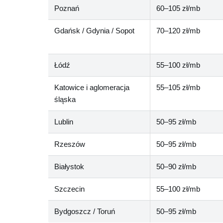
Poznań
60–105 zł/mb
Gdańsk / Gdynia / Sopot
70–120 zł/mb
Łódź
55–100 zł/mb
Katowice i aglomeracja
55–105 zł/mb
śląska
Lublin
50–95 zł/mb
Rzeszów
50–95 zł/mb
Białystok
50–90 zł/mb
Szczecin
55–100 zł/mb
Bydgoszcz / Toruń
50–95 zł/mb