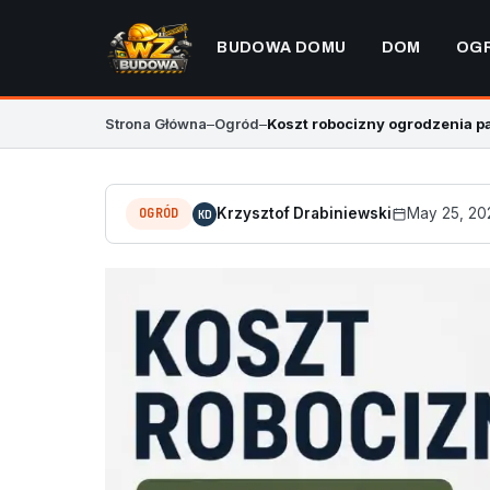
BUDOWA DOMU
DOM
OG
Strona Główna
–
Ogród
–
Koszt robocizny ogrodzenia 
OGRÓD
Krzysztof Drabiniewski
May 25, 20
KD