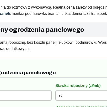
ia do rozmowy z wykonawcą. Realna cena zależy od oględzin dz
paneli
, montaż podmurówki, brama, furtka, demontaż i transport.
izny ogrodzenia panelowego
mą robociznę, bez kosztu paneli, słupków i podmurówki. Wpisz
prac dodatkowych.
ogrodzenia panelowego
Stawka robocizny (zł/mb)