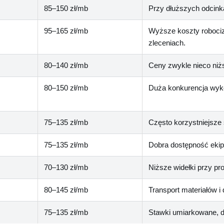
85–150 zł/mb
Przy dłuższych odcin
95–165 zł/mb
Wyższe koszty robociz
zleceniach.
80–140 zł/mb
Ceny zwykle nieco niżs
80–150 zł/mb
Duża konkurencja wyk
75–135 zł/mb
Często korzystniejsze
75–135 zł/mb
Dobra dostępność ekip
70–130 zł/mb
Niższe widełki przy p
80–145 zł/mb
Transport materiałów 
75–135 zł/mb
Stawki umiarkowane, d