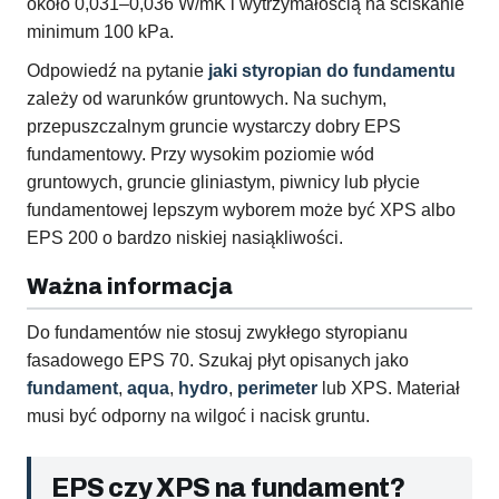
około 0,031–0,036 W/mK i wytrzymałością na ściskanie
minimum 100 kPa.
Odpowiedź na pytanie
jaki styropian do fundamentu
zależy od warunków gruntowych. Na suchym,
przepuszczalnym gruncie wystarczy dobry EPS
fundamentowy. Przy wysokim poziomie wód
gruntowych, gruncie gliniastym, piwnicy lub płycie
fundamentowej lepszym wyborem może być XPS albo
EPS 200 o bardzo niskiej nasiąkliwości.
Ważna informacja
Do fundamentów nie stosuj zwykłego styropianu
fasadowego EPS 70. Szukaj płyt opisanych jako
fundament
,
aqua
,
hydro
,
perimeter
lub XPS. Materiał
musi być odporny na wilgoć i nacisk gruntu.
EPS czy XPS na fundament?