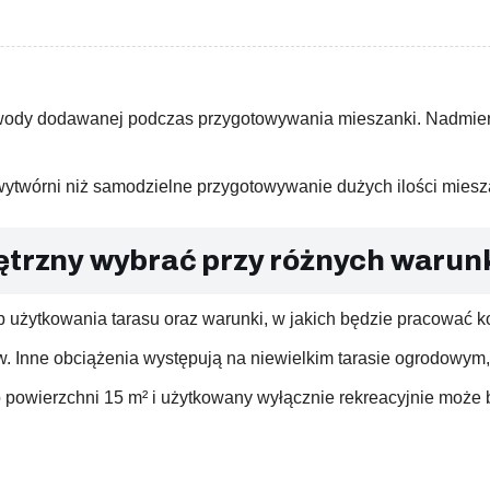
i wody dodawanej podczas przygotowywania mieszanki. Nadmie
ytwórni niż samodzielne przygotowywanie dużych ilości miesza
nętrzny wybrać przy różnych waru
użytkowania tarasu oraz warunki, w jakich będzie pracować ko
. Inne obciążenia występują na niewielkim tarasie ogrodowym,
o powierzchni 15 m² i użytkowany wyłącznie rekreacyjnie moż