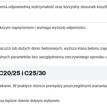
ewnia odpowiednią wytrzymałość oraz korzystny stosunek kosztó
iększym naprężeniom i wymaga wyższej odporności.
, jacuzzi lub dużych donic betonowych, wyższa klasa betonu z
alnych parametrów bez uwzględnienia rzeczywistego sposobu 
C20/25 i C25/30
skanie. W praktyce różnice pomiędzy poszczególnymi wariantam
asa będzie równie dobrym wyborem.