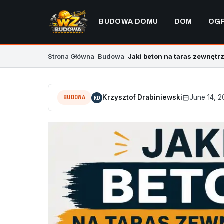
BUDOWA DOMU
DOM
OG
Strona Główna
–
Budowa
–
Jaki beton na taras zewnętrz
BUDOWA
Krzysztof Drabiniewski
June 14, 
KD