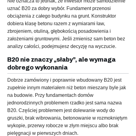
Nie oznacza to jednak, że inwestor może samodzielnie
uznać B20 za dobry wybór. Fundament przenosi
obciążenia z całego budynku na grunt. Konstruktor
dobiera klasę betonu razem z wymiarami ław,
zbrojeniem, otuliną, głębokością posadowienia i
założeniami gruntowymi. Jeśli zmienisz sam beton bez
analizy całości, podejmujesz decyzję na wyczucie.
B20 nie znaczy „słaby”, ale wymaga
dobrego wykonania
Dobrze zamówiony i poprawnie wbudowany B20 jest
zupełnie innym materiałem niż beton mieszany byle jak
na budowie. Przy fundamentach domów
jednorodzinnych problemem rzadko jest sama nazwa
B20. Częściej problemem jest dolewanie wody do
gruszki, brak wibrowania, betonowanie w rozmokniętym
wykopie, przerwy robocze w złym miejscu albo brak
pielęgnacji w pierwszych dniach.