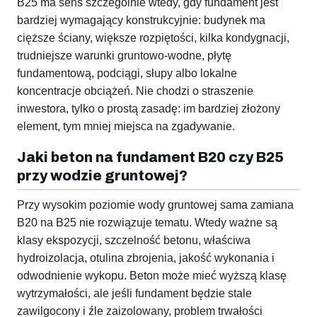
B25 ma sens szczególnie wtedy, gdy fundament jest
bardziej wymagający konstrukcyjnie: budynek ma
cięższe ściany, większe rozpiętości, kilka kondygnacji,
trudniejsze warunki gruntowo-wodne, płytę
fundamentową, podciągi, słupy albo lokalne
koncentracje obciążeń. Nie chodzi o straszenie
inwestora, tylko o prostą zasadę: im bardziej złożony
element, tym mniej miejsca na zgadywanie.
Jaki beton na fundament B20 czy B25
przy wodzie gruntowej?
Przy wysokim poziomie wody gruntowej sama zamiana
B20 na B25 nie rozwiązuje tematu. Wtedy ważne są
klasy ekspozycji, szczelność betonu, właściwa
hydroizolacja, otulina zbrojenia, jakość wykonania i
odwodnienie wykopu. Beton może mieć wyższą klasę
wytrzymałości, ale jeśli fundament będzie stale
zawilgocony i źle zaizolowany, problem trwałości