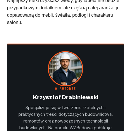
Najlepszy efekt uzyskasz wtedy, gdy tapeta nie będzie
przypadkowym dodatkiem, ale częścią całej aranżacji:
dopasowaną do mebli, światła, podłogi i charakteru
salonu.
O AUTORZE
Krzysztof Drabiniewski
Specjalizuje się w tworzeniu rzetelnych i
praktycznych treści dotyczących budownictwa,
remontów oraz nowoczesnych technologii
budowlanych. Na portalu WZBudowa publikuje