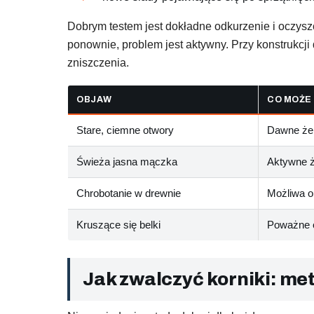
Dobrym testem jest dokładne odkurzenie i oczyszc
ponownie, problem jest aktywny. Przy konstrukc
zniszczenia.
OBJAW
CO MOŻE
Stare, ciemne otwory
Dawne że
Świeża jasna mączka
Aktywne ż
Chrobotanie w drewnie
Możliwa o
Kruszące się belki
Poważne o
Jak zwalczyć korniki: me