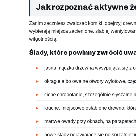
Jak rozpoznać aktywne ż
Zanim zaczniesz zwalczać korniki, obejrzyj drewn
wybierają miejsca zacienione, słabiej wentylowa
wilgotnością.
Ślady, które powinny zwrócić uw
jasna mączka drzewna wysypująca się z o
okrągłe albo owalne otwory wylotowe, częst
ciche chrobotanie, szczególnie słyszalne
kruche, miejscowo osłabione drewno, które
martwe owady przy oknach, na parapetach,
nowe ślady pojawiające się po sprzątnięciu