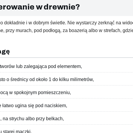
erowanie w drewnie?
o dokładnie i w dobrym świetle. Nie wystarczy zerknąć na wido
ne, przy murach, pod podłogą, za boazerią albo w strefach, gd
agę
tworów lub zalegająca pod elementem,
o o średnicy od około 1 do kilku milimetrów,
 nocą w spokojnym pomieszczeniu,
 łatwo ugina się pod naciskiem,
 na strychu albo przy belkach,
 starej mączki.