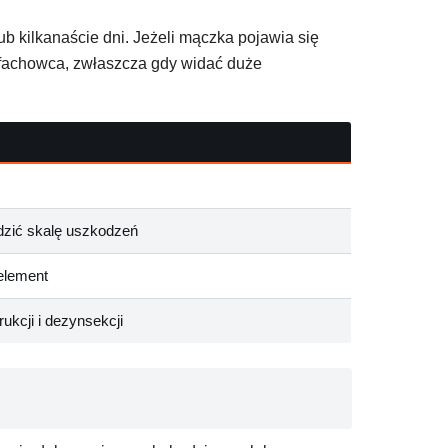
b kilkanaście dni. Jeżeli mączka pojawia się
 fachowca, zwłaszcza gdy widać duże
dzić skalę uszkodzeń
 element
ukcji i dezynsekcji