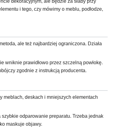
ncie dekoracyjnym, ale będzie za słaby przy
elementu i tego, czy mówimy o meblu, podłodze,
toda, ale też najbardziej ograniczona. Działa
e wniknie prawidłowo przez szczelną powłokę.
bójczy zgodnie z instrukcją producenta.
zy meblach, deskach i mniejszych elementach
a szybkie odparowanie preparatu. Trzeba jednak
lko maskuje objawy.