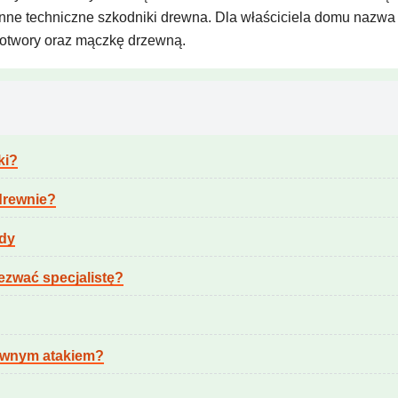
inne techniczne szkodniki drewna. Dla właściciela domu nazwa 
ie otwory oraz mączkę drzewną.
ki?
drewnie?
ody
ezwać specjalistę?
ownym atakiem?