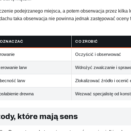
zenie podejrzanego miejsca, a potem obserwacja przez kilka lu
ji dachu taka obserwacja nie powinna jednak zastępować oceny
 OZNACZAĆ
CO ZROBIĆ
rowanie
Oczyścić i obserwować
erowanie larw
Wdrożyć zwalczanie i spraw
becność larw
Zlokalizować źródło i ocenić
słabienie drewna
Wezwać specjalistę od konstr
tody, które mają sens