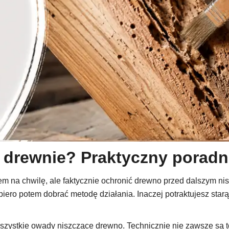
w drewnie? Praktyczny poradn
blem na chwilę, ale faktycznie ochronić drewno przed dalszym 
piero potem dobrać metodę działania. Inaczej potraktujesz starą
szystkie owady niszczące drewno. Technicznie nie zawsze są 