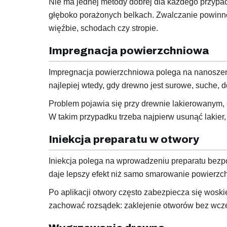
Nie ma jednej metody dobrej dla każdego przypad
głęboko porażonych belkach. Zwalczanie powinno 
więźbie, schodach czy stropie.
Impregnacja powierzchniowa
Impregnacja powierzchniowa polega na nanoszeniu
najlepiej wtedy, gdy drewno jest surowe, suche, d
Problem pojawia się przy drewnie lakierowanym
W takim przypadku trzeba najpierw usunąć lakier,
Iniekcja preparatu w otwory
Iniekcja polega na wprowadzeniu preparatu bezp
daje lepszy efekt niż samo smarowanie powierzchni
Po aplikacji otwory często zabezpiecza się wosk
zachować rozsądek: zaklejenie otworów bez wcze