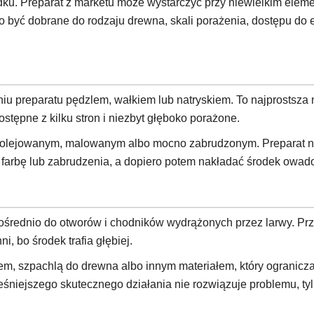
ku. Preparat z marketu może wystarczyć przy niewielkim eleme
być dobrane do rodzaju drewna, skali porażenia, dostępu do 
 preparatu pędzlem, wałkiem lub natryskiem. To najprostsza me
ostępne z kilku stron i niezbyt głęboko porażone.
, olejowanym, malowanym albo mocno zabrudzonym. Preparat ni
 farbę lub zabrudzenia, a dopiero potem nakładać środek owado
ośrednio do otworów i chodników wydrążonych przez larwy. Pr
, bo środek trafia głębiej.
iem, szpachlą do drewna albo innym materiałem, który ogranicz
śniejszego skutecznego działania nie rozwiązuje problemu, ty