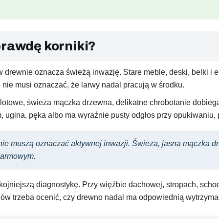
prawdę korniki?
w drewnie oznacza świeżą inwazję. Stare meble, deski, belki i
e nie musi oznaczać, że larwy nadal pracują w środku.
lotowe, świeża mączka drzewna, delikatne chrobotanie dobieg
m, ugina, pęka albo ma wyraźnie pusty odgłos przy opukiwaniu
nie muszą oznaczać aktywnej inwazji. Świeża, jasna mączka dr
alarmowym.
ojniejszą diagnostykę. Przy więźbie dachowej, stropach, scho
ów trzeba ocenić, czy drewno nadal ma odpowiednią wytrzyma