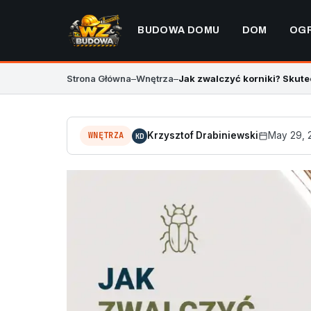
BUDOWA DOMU
DOM
OG
Strona Główna
–
Wnętrza
–
Jak zwalczyć korniki? Skute
WNĘTRZA
Krzysztof Drabiniewski
May 29, 
KD