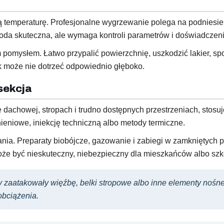
 temperaturę. Profesjonalne wygrzewanie polega na podniesie
metoda skuteczna, ale wymaga kontroli parametrów i doświadczeni
pomysłem. Łatwo przypalić powierzchnię, uszkodzić lakier, s
k może nie dotrzeć odpowiednio głęboko.
sekcja
e dachowej, stropach i trudno dostępnych przestrzeniach, stosu
ieniowe, iniekcję techniczną albo metody termiczne.
nia. Preparaty biobójcze, gazowanie i zabiegi w zamkniętych 
oże być nieskuteczny, niebezpieczny dla mieszkańców albo sz
y zaatakowały więźbę, belki stropowe albo inne elementy nośne,
obciążenia.